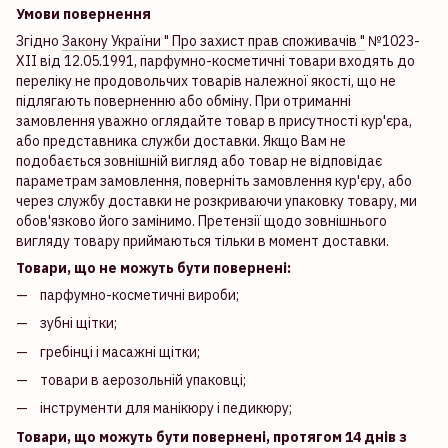
Умови повернення
Згідно
Закону України " Про захист прав споживачів "
№1023-
XII від 12.05.1991, парфумно-косметичні товари входять до
переліку не продовольчих товарів належної якості, що не
підлягають поверненню або обміну. При отриманні
замовлення уважно оглядайте товар в присутності кур'єра,
або представника служби доставки. Якщо Вам не
подобається зовнішній вигляд або товар не відповідає
параметрам замовлення, поверніть замовлення кур'єру, або
через службу доставки не розкриваючи упаковку товару, ми
обов'язково його замінимо. Претензії щодо зовнішнього
вигляду товару приймаються тільки в момент доставки.
Товари, що не можуть бути повернені:
парфумно-косметичні вироби;
зубні щітки;
гребінці і масажні щітки;
товари в аерозольній упаковці;
інструменти для манікюру і педикюру;
Товари, що можуть бути повернені, протягом 14 днів з