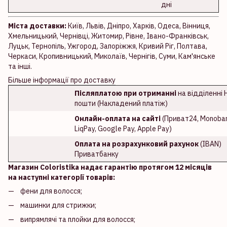
дні
Міста доставки:
Київ, Львів, Дніпро, Харків, Одеса, Вінниця,
Хмельницький, Чернівці, Житомир, Рівне, Івано-Франківськ,
Луцьк, Тернопіль, Ужгород, Запоріжжя, Кривий Ріг, Полтава,
Черкаси, Кропивницький, Миколаїв, Чернігів, Суми, Кам'янське
та інші.
Більше інформації про доставку
Післяплатою при отриманні
на відділенні 
пошти (Накладений платіж)
Онлайн-оплата на сайті
(Приват24, Monoban
LiqPay, Google Pay, Apple Pay)
Оплата на розрахунковий рахунок
(IBAN)
Приватбанку
Магазин Coloristika надає гарантію протягом 12 місяців
на наступні категорії товарів:
фени для волосся;
машинки для стрижки;
випрямлячі та плойки для волосся;