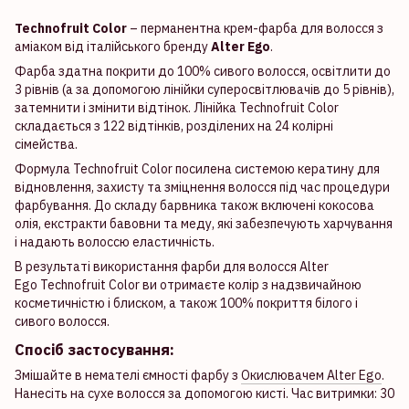
Technofruit Color
– перманентна крем-фарба для волосся з
аміаком від італійського бренду
Alter Ego
.
Фарба здатна покрити до 100% сивого волосся, освітлити до
3 рівнів (а за допомогою лінійки суперосвітлювачів до 5 рівнів),
затемнити і змінити відтінок. Лінійка Technofruit Color
складається з 122 відтінків, розділених на 24 колірні
сімейства.
Формула Technofruit Color посилена системою кератину для
відновлення, захисту та зміцнення волосся під час процедури
фарбування. До складу барвника також включені кокосова
олія, екстракти бавовни та меду, які забезпечують харчування
і надають волоссю еластичність.
В результаті використання фарби для волосся Alter
Ego Technofruit Color ви отримаєте колір з надзвичайною
косметичністю і блиском, а також 100% покриття білого і
сивого волосся.
Спосіб застосування:
Змішайте в немателі ємності фарбу з
Окислювачем Alter Ego
.
Нанесіть на сухе волосся за допомогою кисті. Час витримки: 30