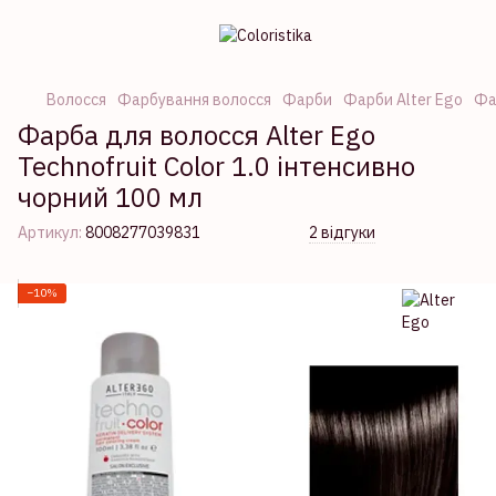
Волосся
Фарбування волосся
Фарби
Фарби Alter Ego
Фа
Фарба для волосся Alter Ego
Technofruit Color 1.0 інтенсивно
чорний 100 мл
Артикул:
8008277039831
2 відгуки
−10%