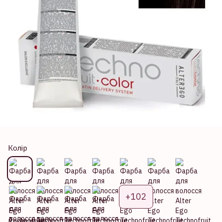
Колір
+102
Колір фарби