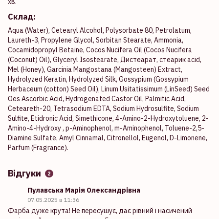
хв.
Склад:
Aqua (Water), Cetearyl Alcohol, Polysorbate 80, Petrolatum,
Laureth-3, Propylene Glycol, Sorbitan Stearate, Ammonia,
Cocamidopropyl Betaine, Cocos Nucifera Oil (Cocos Nucifera
(Coconut) Oil), Glyceryl Isostearate, Дистеарат, стеарик acid,
Mel (Honey), Garcinia Mangostana (Mangosteen) Extract,
Hydrolyzed Keratin, Hydrolyzed Silk, Gossypium (Gossypium
Herbaceum (cotton) Seed Oil), Linum Usitatissimum (LinSeed) Seed
Oes Ascorbic Acid, Hydrogenated Castor Oil, Palmitic Acid,
Ceteareth-20, Tetrasodium EDTA, Sodium Hydrosulfite, Sodium
Sulfite, Etidronic Acid, Simethicone, 4-Amino-2-Hydroxytoluene, 2-
Amino-4-Hydroxy , p-Aminophenol, m-Aminophenol, Toluene-2,5-
Diamine Sulfate, Amyl Cinnamal, Citronellol, Eugenol, D-Limonene,
Parfum (Fragrance).
Відгуки
2
Пулавська Марія Олександрівна
07.05.2025 в 11:36
Фарба дуже крута! Не пересушує, дає рівний і насичений