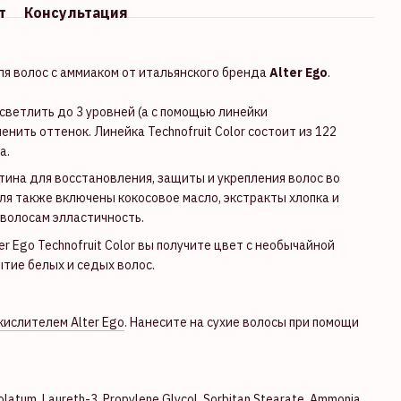
т
Консультация
ля волос с аммиаком от итальянского бренда
Alter Ego
.
светлить до 3 уровней (а с помощью линейки
енить оттенок. Линейка Technofruit Color состоит из 122
а.
атина для восстановления, защиты и укрепления волос во
ля также включены кокосовое масло, экстракты хлопка и
волосам элластичность.
r Ego Technofruit Color вы получите цвет с необычайной
тие белых и седых волос.
кислителем Alter Ego
. Нанесите на сухие волосы при помощи
olatum, Laureth-3, Propylene Glycol, Sorbitan Stearate, Ammonia,