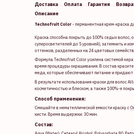
Доставка
Оплата
Гарантия
Возвра
Описание
Technofruit Color
- перманентная крем-краска д
Краска способна покрыть до 100% седых волос, о
суперосветителей до 5 уровней), затемнить и изм
оттенков, разделенных на 24 цветовых семейств
Формула Technofruit Color усилена системой кер
время процедуры окрашивания. В состав красите
меда, которые обеспечивают питание и придают 
В результате использования краски для волос Alte
косметичностью и блеском, а также 100%-е покры
Способ применения:
Смешайте в немателлической емкости краску с
О
кисти. Время выдержки: 30 мин.
Состав:
Aqua (Water), Cetearyl Alcohol, Polysorbate 80, Petr