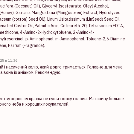
ifera (Coconut) Oil), Glyceryl Isostearate, Oleyl Alcohol,
l (Honey), Garcinia Mangostana (Mangosteen) Extract, Hydrolyzed
ceum (cotton) Seed Oil), Linum Usitatissimum (LinSeed) Seed Oil,
enated Castor Oil, Palmitic Acid, Ceteareth-20, Tetrasodium EDTA,
 Simethicone, 4-Amino-2-Hydroxytoluene, 2-Amino-4-
thylresorcinol, p-Aminophenol, m-Aminophenol, Toluene-2,5-Diamine
nene, Parfum (Fragrance).
025 в 11:36
й і насичений колір, який довго тримається. Головне для мене,
а вона із аміаком. Рекомендую.
еству хорошая краска не сушит кожу головы. Магазину больше
рного неба и хороших покупателей.