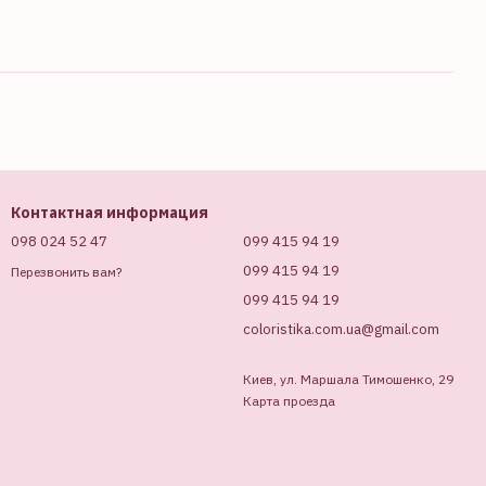
Контактная информация
098 024 52 47
099 415 94 19
099 415 94 19
Перезвонить вам?
099 415 94 19
coloristika.com.ua@gmail.com
Киев, ул. Маршала Тимошенко, 29
Карта проезда