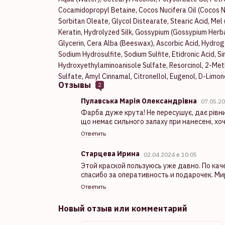
Cocamidopropyl Betaine, Cocos Nucifera Oil (Cocos Nuc
Sorbitan Oleate, Glycol Distearate, Stearic Acid, Me
Keratin, Hydrolyzed Silk, Gossypium (Gossypium Herba
Glycerin, Cera Alba (Beeswax), Ascorbic Acid, Hydrog
Sodium Hydrosulfite, Sodium Sulfite, Etidronic Acid,
Hydroxyethylaminoanisole Sulfate, Resorcinol, 2-Me
Sulfate, Amyl Cinnamal, Citronellol, Eugenol, D-Limo
Отзывы
2
Пулавська Марія Олександрівна
07.05.2
Фарба дуже крута! Не пересушує, дає рівни
що немає сильного запаху при нанесені, хоч
Ответить
Старцева Ирина
02.04.2024 в 10:05
Этой краской пользуюсь уже давно. По кач
спасибо за оперативность и подарочек. Ми
Ответить
Новый отзыв или комментарий