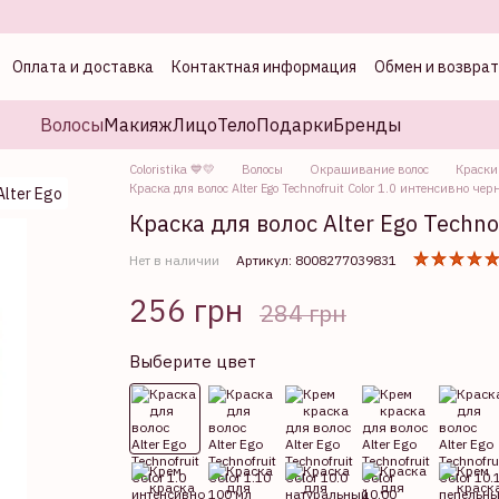
Оплата и доставка
Контактная информация
Обмен и возврат
а
Волосы
Макияж
Лицо
Тело
Подарки
Бренды
Coloristika 💙💛
Волосы
Окрашивание волос
Краски
Краска для волос Alter Ego Technofruit Color 1.0 интенсивно че
Краска для волос Alter Ego Techno
Нет в наличии
Артикул: 8008277039831
256 грн
284 грн
Выберите цвет