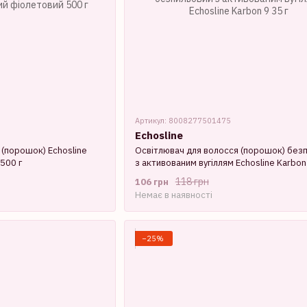
Артикул: 8008277501475
Echosline
 (порошок) Echosline
Освітлювач для волосся (порошок) без
500 г
з активованим вугіллям Echosline Karbon 
118 грн
106 грн
Немає в наявності
−25%