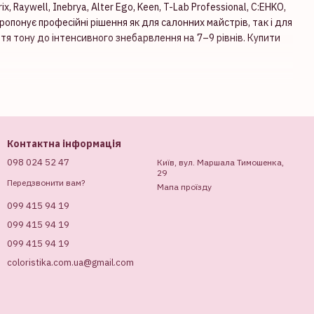
 Raywell, Inebrya, Alter Ego, Keen, T-Lab Professional, C:EHKO,
 пропонує професійні рішення як для салонних майстрів, так і для
тя тону до інтенсивного знебарвлення на 7–9 рівнів. Купити
го пігменту зі структури волосся, дозволяючи досягти світлих
чі можуть бути у вигляді пудри, крему або пасти, які
 асортименту Coloristika розроблені для точного та
Контактна інформація
я волосся. Вони часто збагачені доглядовими компонентами,
098 024 52 47
Київ, вул. Маршала Тимошенка,
29
ехнік. У Coloristika представлені продукти від брендів, які
Передзвонити вам?
Мапа проїзду
Купити освітлювач для волосся у нас — це забезпечити собі
099 415 94 19
099 415 94 19
099 415 94 19
coloristika.com.ua@gmail.com
ечуючи чистий і рівномірний результат.
я до делікатного мелірування.