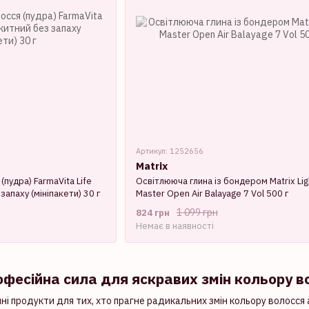
Артикул: 1252656
Matrix
пудра) FarmaVita Life
Освітлююча глина із бондером Matrix Lig
запаху (мініпакети) 30 г
Master Open Air Balayage 7 Vol 500 г
1 099 грн
824 грн
Немає в наявності
офесійна сила для яскравих змін кольору в
ні продукти для тих, хто прагне радикальних змін кольору волосся а