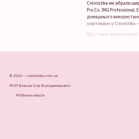
Coloristika ми зібрали ши
Pro.Co, ING Professional,
домашнього використання.
освітлювач у Coloristika 
Що таке освітлювач
Освітлювач для волосся 
відтінків або підготуват
змішуються з окислювачам
контрольованого освітле
такими як олії, кератин 
© 2026 — coloristika.com.ua
Освітлювачі для фарбуван
ФОП Власов Ігор Володимирович
гарантують безпеку та еф
професійний результат із
Мобільна версія
Переваги освітлювачі
Професійні освітлювачі м
Потужне освітленн
Універсальність.
Під