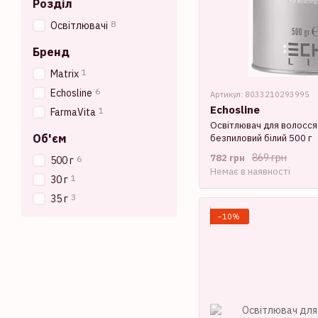
Розділ
8
Освітлювачі
Бренд
1
Matrix
6
Echosline
Артикул: 8033210293995
Echosline
1
FarmaVita
Освітлювач для волосся
Об'єм
безпиловий білий 500 г
869 грн
782 грн
6
500 г
Немає в наявності
1
30 г
3
35 г
−10%