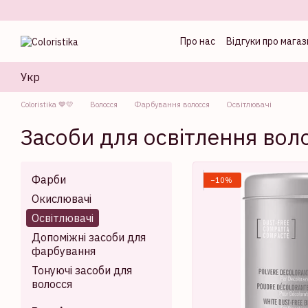
Перейти до основного контенту
Про нас
Відгуки про магаз
Оферта
Блог колорист
Укр
Coloristika 💙💛
Волосся
Фарбування волосся
Освітлювачі
Засоби для освітлення вол
Фарби
−10%
Окислювачі
Освітлювачі
Допоміжні засоби для
фарбування
Тонуючі засоби для
волосся