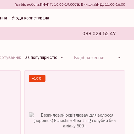
Графік роботи:
ПН-ПТ:
10:00-19:00
CБ:
Вихідний
НД:
11:00-16:00
ення
Угода користувача
098 024 52 47
ортування:
за популярністю
Відображення:
−10%