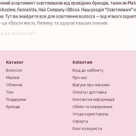
рокий асортимент освітлювачів від провідних брендів, таких як Matrix,
 Echosline, FarmaVita, Hair Company і BBcos. Наш розділ "Освітлювачі"
 Тут ви знайдете все для освітлення волосся — від м’якого піднят
— це обрати якість, безпеку та здоров’я ваших локонів.
 для волосся?
— це продукт, призначений для видалення натурального або штучно
и локони до подальшого фарбування. Залежно від формули, освітлюва
и різної концентрації (від 1,5% до 12%). Професійні освітлювачі з
Каталог
Клієнтам
ння, забезпечуючи рівномірний результат без зайвого пошкодженн
або протеїни, які захищають локони під час процедури.
Волосся
Вхід до кабінету
Макіяж
Про нас
ня підходять для створення блонду, мелірування, балаяжу та інших т
Обличчя
Відгуки про магазин
ективність: від Matrix Light Master до Echosline Bleaching Powder. 
 мінімальним ризиком для структури локонів.
Тіло
Оплата і доставка
Подарунки
Контактна інформація
в із Coloristika
Бренди
Обмін та повернення
ають низку переваг, які роблять їх незамінними:
Угода користувача
я.
Освітлювачі для волосся здатні підняти тон на 7–9 рівнів, забезп
Оферта
Блог колориста
ходять для всіх типів волосся та технік — від повного знебарвленн