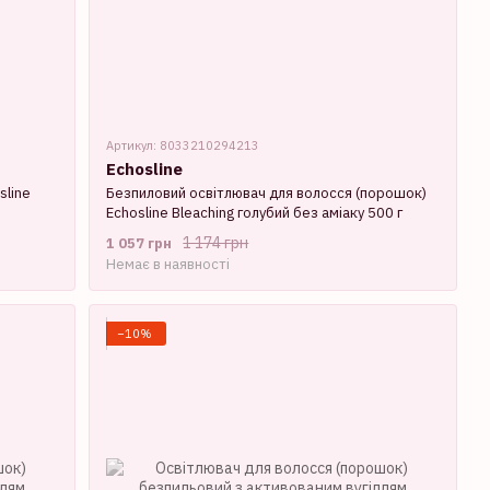
Артикул: 8033210294213
Echosline
sline
Безпиловий освітлювач для волосся (порошок)
Echosline Bleaching голубий без аміаку 500 г
1 174 грн
1 057 грн
Немає в наявності
−10%