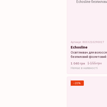
Артикул: 8033210290017
Echosline
Освітлювач для волосся
безпиловий фіолетовий 
1 155 грн
1 040 грн
Немає в наявності
−20%