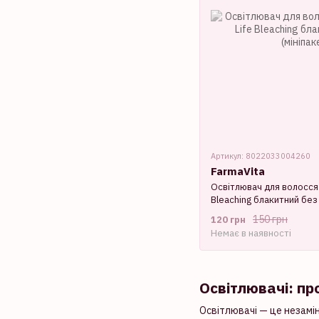
Артикул: 8022033004260
FarmaVita
Освітлювач для волосся (
Bleaching блакитний без 
150 грн
120 грн
Немає в наявності
Освітлювачі: пр
Освітлювачі — це незамін