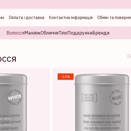
ин
Оплата і доставка
Контактна інформація
Обмін та поверн
а
Волосся
Макіяж
Обличчя
Тіло
Подарунки
Бренди
осся
С
−10%