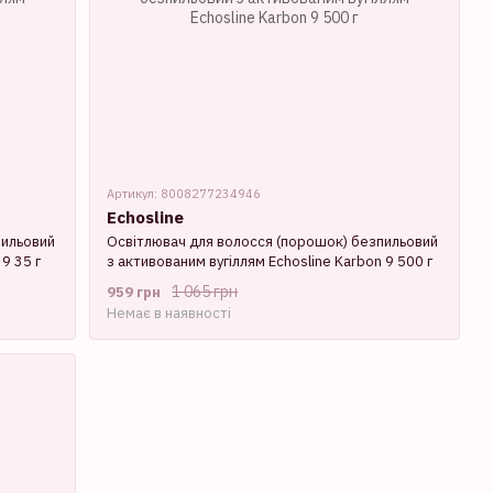
Артикул: 8008277234946
Echosline
пильовий
Освітлювач для волосся (порошок) безпильовий
9 35 г
з активованим вугіллям Echosline Karbon 9 500 г
1 065 грн
959 грн
Немає в наявності