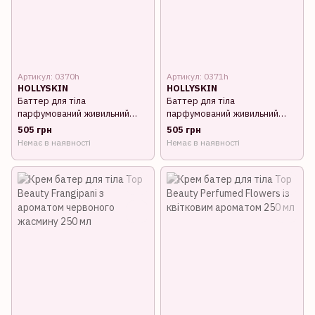
Артикул: 0370h
Артикул: 0371h
HOLLYSKIN
HOLLYSKIN
Баттер для тіла
Баттер для тіла
парфумований живильний
парфумований живильний
Hollyskin Body Treat Pashmina
Hollyskin Body Treat Cashmere
505 грн
505 грн
200 г
200 г
Немає в наявності
Немає в наявності