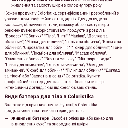
живлення та захисту шкіри в холодну пору року.
Кожен продукт у Coloristika сертифікований і розроблений з
урахуванням професійних стандартів. Для догляду за
волоссям, обличчям, нігтями, макіяжу або захисту шкіри
рекомендуємо використовувати продукти з розділів
"Волосся", "Обличчя", "Тіло", "Нігті", "Макіяж", "Догляд за
обличчям", "Маска для обличчя", "Гель для обличчя", "Крем для
обличчя", "Сироватка для обличчя", "Тонер для обличчя", "Тонік
для обличчя", "Лосьйон для обличчя", "Масаж обличчя",
"Очищення обличчя", "Зняття макіяжу", "Міцелярна вода",
"Пінка для вмивання", "Гель для вмивання", "Олія для
вмивання", "Скраб для обличчя", "Пілінг для обличчя", "Догляд
за тілом" або "Захист від сонця" Coloristika. Купити
професійний баттер для тіла — це забезпечити шкірі
інтенсивний догляд, який підкреслює ваш стиль.
Види баттера для тіла в Coloristika
Залежно від призначення та функції, у Coloristika
представлені такі типи баттерів для тіла:
Живильні баттери.
Засоби з олією ши або какао для
відновлення сухої та зневодненої шкіри.