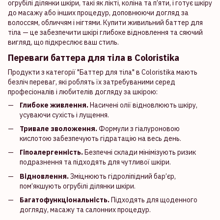
огрубілі ділянки шкіри, такі як лікті, коліна та п’яти, і готує шкіру
до масажу або інших процедур, доповнюючи догляд за
волоссям, обличчям і нігтями. Купити живильний баттер для
тіла — це забезпечити шкірі глибоке відновлення та сяючий
вигляд, що підкреслює ваш стиль.
Переваги баттера для тіла в Coloristika
Продукти з категорії "Баттер для тіла" в Coloristika мають
безліч переваг, які роблять їх затребуваними серед
професіоналів і любителів догляду за шкірою:
Глибоке живлення.
Насичені олії відновлюють шкіру,
усуваючи сухість і лущення.
Тривале зволоження.
Формули з гіалуроновою
кислотою забезпечують гідратацію на весь день.
Гіпоалергенність.
Безпечні склади мінімізують ризик
подразнення та підходять для чутливої шкіри.
Відновлення.
Зміцнюють гідроліпідний бар’єр,
пом’якшують огрубілі ділянки шкіри.
Багатофункціональність.
Підходять для щоденного
догляду, масажу та салонних процедур.