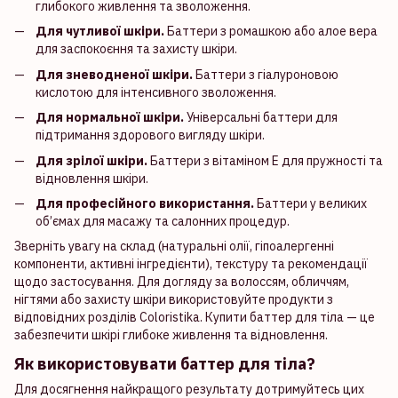
глибокого живлення та зволоження.
Для чутливої шкіри.
Баттери з ромашкою або алое вера
для заспокоєння та захисту шкіри.
Для зневодненої шкіри.
Баттери з гіалуроновою
кислотою для інтенсивного зволоження.
Для нормальної шкіри.
Універсальні баттери для
підтримання здорового вигляду шкіри.
Для зрілої шкіри.
Баттери з вітаміном Е для пружності та
відновлення шкіри.
Для професійного використання.
Баттери у великих
об’ємах для масажу та салонних процедур.
Зверніть увагу на склад (натуральні олії, гіпоалергенні
компоненти, активні інгредієнти), текстуру та рекомендації
щодо застосування. Для догляду за волоссям, обличчям,
нігтями або захисту шкіри використовуйте продукти з
відповідних розділів Coloristika. Купити баттер для тіла — це
забезпечити шкірі глибоке живлення та відновлення.
Як використовувати баттер для тіла?
Для досягнення найкращого результату дотримуйтесь цих