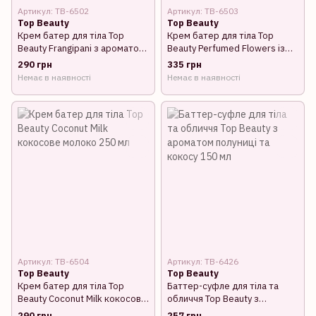
Артикул: TB-6502
Артикул: TB-6503
Top Beauty
Top Beauty
Крем батер для тіла Top
Крем батер для тіла Top
Beauty Frangipani з ароматом
Beauty Perfumed Flowers із
червоного жасмину 250 мл
квітковим ароматом 250 мл
290 грн
335 грн
Немає в наявності
Немає в наявності
Артикул: TB-6504
Артикул: TB-6426
Top Beauty
Top Beauty
Крем батер для тіла Top
Баттер-суфле для тіла та
Beauty Coconut Milk кокосове
обличчя Top Beauty з
молоко 250 мл
ароматом полуниці та кокосу
290 грн
257 грн