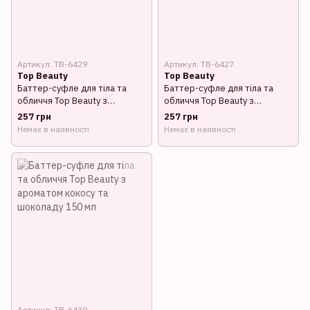
Артикул: TB-6429
Артикул: TB-6427
Top Beauty
Top Beauty
Баттер-суфле для тіла та
Баттер-суфле для тіла та
обличчя Top Beauty з
обличчя Top Beauty з
ароматом манго 150 мл
ароматом кокосу 150 мл
257 грн
257 грн
Немає в наявності
Немає в наявності
Артикул: TB-6430