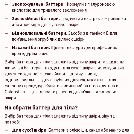
Зволожувальні баттери.
Формули з гіалуроновою
кислотою для тривалого зволоження.
Заспокійливі баттери.
Продукти з екстрактом ромашки
або алое вера для чутливої шкіри.
Відновлювальні баттери.
Засоби з вітаміном Е для
пом’якшення огрубілих ділянок шкіри.
Масажні баттери.
Щільні текстури для професійних
процедур масажу.
Вибір баттера для тіла залежить від типу шкіри та завдань:
живильні баттери підходять для сухої шкіри, зволожувальні —
для зневодненої, заспокійливі — для чутливої,
відновлювальні — для огрубілих ділянок, масажні — для
салонних процедур. Купити живильний баттер для тіла в
Coloristika — це підібрати рішення для м’якої та здорової
шкіри.
Як обрати баттер для тіла?
Вибір баттера для тіла залежить від типу шкіри, віку та
потреб:
Для сухої шкіри.
Баттери з олією ши, какао або манго для