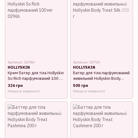
Артикул: 0296h
Артикул: 0372h
HOLLYSKIN
HOLLYSKIN
Крем батер для тіла Hollyskin
Батер для тіла парфумований
So Rich парфумований 100 мл
живильний Hollyskin Body
0296h
Treat Silk 200 г
326 грн
505 грн
Немає в наявності
Немає в наявності