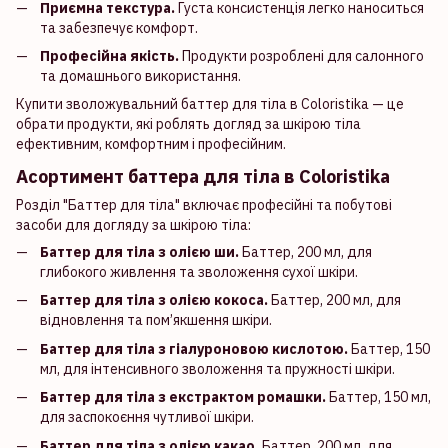
Приємна текстура.
Густа консистенція легко наноситься
та забезпечує комфорт.
Професійна якість.
Продукти розроблені для салонного
та домашнього використання.
Купити зволожувальний баттер для тіла в Coloristika — це
обрати продукти, які роблять догляд за шкірою тіла
ефективним, комфортним і професійним.
Асортимент баттера для тіла в Coloristika
Розділ "Баттер для тіла" включає професійні та побутові
засоби для догляду за шкірою тіла:
Баттер для тіла з олією ши.
Баттер, 200 мл, для
глибокого живлення та зволоження сухої шкіри.
Баттер для тіла з олією кокоса.
Баттер, 200 мл, для
відновлення та пом’якшення шкіри.
Баттер для тіла з гіалуроновою кислотою.
Баттер, 150
мл, для інтенсивного зволоження та пружності шкіри.
Баттер для тіла з екстрактом ромашки.
Баттер, 150 мл,
для заспокоєння чутливої шкіри.
Баттер для тіла з олією какао.
Баттер, 200 мл, для