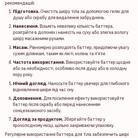
рекомендацій:
Підготовка.
Очистіть шкіру тіла за допомогою гелю для
душу або скрабу для видалення забруднень.
Нанесення.
Візьміть невелику кількість баттера,
розігрійте в долонях і нанесіть на суху або злегка вологу
шкіру масажними рухами.
Масаж.
Рівномірно розподіліть баттер, приділяючи увагу
сухим ділянкам, таким як лікті, коліна та п’яти.
Частота використання.
Використовуйте баттер щодня
або за необхідності, особливо після душу або в холодну
пору року.
Нічний догляд.
Наносьте баттер увечері для глибокого
відновлення шкіри під час сну.
Доповнення.
Для посилення ефекту використовуйте
баттер після скрабу або перед нанесенням
сонцезахисного засобу.
Догляд за продуктом.
Зберігайте баттер у
прохолодному місці, щільно закриваючи упаковку.
Регулярне використання баттера для тіла забезпечить шкірі