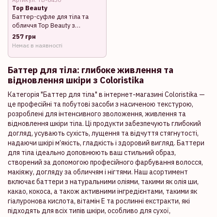
Top Beauty
Баттер-суфле для тіла та
обличчя Top Beauty з
ароматом кокосу та
257 грн
шоколаду 150 мл
Немає в наявності
Баттер для тіла: глибоке живлення та
відновлення шкіри з Coloristika
Категорія "Баттер для тіла" в інтернет-магазині Coloristika —
це професійні та побутові засоби з насиченою текстурою,
розроблені для інтенсивного зволоження, живлення та
відновлення шкіри тіла. Ці продукти забезпечують глибокий
догляд, усувають сухість, лущення та відчуття стягнутості,
надаючи шкірі м’якість, гладкість і здоровий вигляд. Баттери
для тіла ідеально доповнюють ваш стильний образ,
створений за допомогою професійного фарбування волосся,
макіяжу, догляду за обличчям і нігтями. Наш асортимент
включає баттери з натуральними оліями, такими як олія ши,
какао, кокоса, а також активними інгредієнтами, такими як
гіалуронова кислота, вітамін Е та рослинні екстракти, які
підходять для всіх типів шкіри, особливо для сухої,