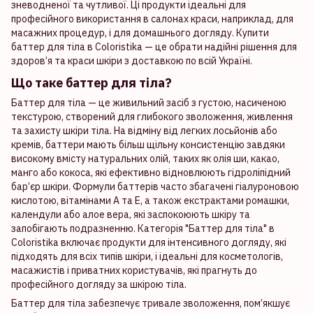
зневодненої та чутливої. Ці продукти ідеальні для
професійного використання в салонах краси, наприклад, для
масажних процедур, і для домашнього догляду. Купити
баттер для тіла в Coloristika — це обрати надійні рішення для
здоров’я та краси шкіри з доставкою по всій Україні.
Що таке баттер для тіла?
Баттер для тіла — це живильний засіб з густою, насиченою
текстурою, створений для глибокого зволоження, живлення
та захисту шкіри тіла. На відміну від легких лосьйонів або
кремів, баттери мають більш щільну консистенцію завдяки
високому вмісту натуральних олій, таких як олія ши, какао,
манго або кокоса, які ефективно відновлюють гідроліпідний
бар’єр шкіри. Формули баттерів часто збагачені гіалуроновою
кислотою, вітамінами А та Е, а також екстрактами ромашки,
календули або алое вера, які заспокоюють шкіру та
запобігають подразненню. Категорія "Баттер для тіла" в
Coloristika включає продукти для інтенсивного догляду, які
підходять для всіх типів шкіри, і ідеальні для косметологів,
масажистів і приватних користувачів, які прагнуть до
професійного догляду за шкірою тіла.
Баттер для тіла забезпечує тривале зволоження, пом’якшує