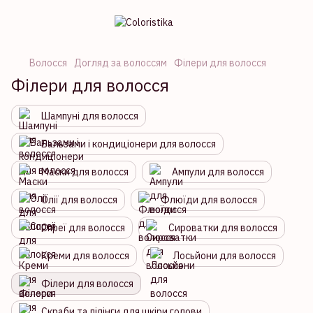
Волосся
Догляд за волоссям
Філери для волосся
Філери для волосся
Шампуні для волосся
Бальзами і кондиціонери для волосся
Маски для волосся
Ампули для волосся
Олії для волосся
Флюїди для волосся
Спреї для волосся
Сироватки для волосся
Креми для волосся
Лосьйони для волосся
Філери для волосся
Скраби та пілінги для шкіри голови