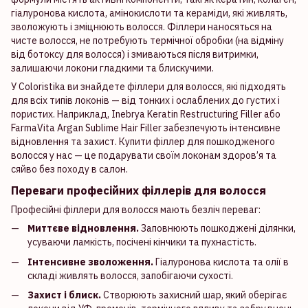
гіалуронова кислота, амінокислоти та кераміди, які живлять,
зволожують і зміцнюють волосся. Філлери наносяться на
чисте волосся, не потребують термічної обробки (на відміну
від ботоксу для волосся) і змиваються після витримки,
залишаючи локони гладкими та блискучими.
У Coloristika ви знайдете філлери для волосся, які підходять
для всіх типів локонів — від тонких і ослаблених до густих і
пористих. Наприклад, Inebrya Keratin Restructuring Filler або
FarmaVita Argan Sublime Hair Filler забезпечують інтенсивне
відновлення та захист. Купити філлер для пошкодженого
волосся у нас — це подарувати своїм локонам здоров’я та
сяйво без походу в салон.
Переваги професійних філлерів для волосся
Професійні філлери для волосся мають безліч переваг:
Миттєве відновлення.
Заповнюють пошкоджені ділянки,
усуваючи ламкість, посічені кінчики та пухнастість.
Інтенсивне зволоження.
Гіалуронова кислота та олії в
складі живлять волосся, запобігаючи сухості.
Захист і блиск.
Створюють захисний шар, який оберігає