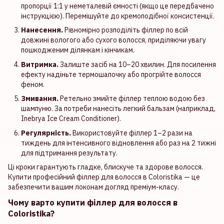
пропорції 1:1 у неметалевій ємності (якщо це передбачено
інструкцією). Перемішуйте до кремоподібної консистенції.
Нанесення.
Рівномірно розподіліть філлер по всій
довжині вологого або сухого волосся, приділяючи увагу
пошкодженим ділянкам і кінчикам.
Витримка.
Залиште засіб на 10–20 хвилин. Для посилення
ефекту надіньте термошапочку або прогрійте волосся
феном.
Змивання.
Ретельно змийте філлер теплою водою без
шампуню. За потреби нанесіть легкий бальзам (наприклад,
Inebrya Ice Cream Conditioner).
Регулярність.
Використовуйте філлер 1–2 рази на
тиждень для інтенсивного відновлення або раз на 2 тижні
для підтримання результату.
Ці кроки гарантують гладке, блискуче та здорове волосся.
Купити професійний філлер для волосся в Coloristika — це
забезпечити вашим локонам догляд преміум-класу.
Чому варто купити філлер для волосся в
Coloristika?