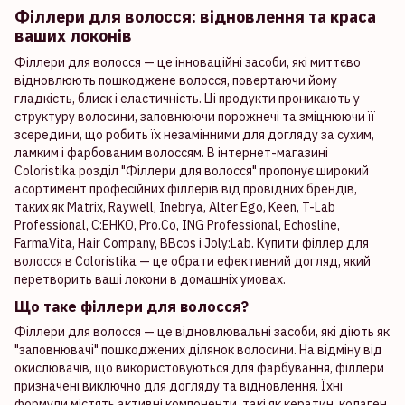
Філлери для волосся: відновлення та краса
ваших локонів
Філлери для волосся — це інноваційні засоби, які миттєво
відновлюють пошкоджене волосся, повертаючи йому
гладкість, блиск і еластичність. Ці продукти проникають у
структуру волосини, заповнюючи порожнечі та зміцнюючи її
зсередини, що робить їх незамінними для догляду за сухим,
ламким і фарбованим волоссям. В інтернет-магазині
Coloristika розділ "Філлери для волосся" пропонує широкий
асортимент професійних філлерів від провідних брендів,
таких як Matrix, Raywell, Inebrya, Alter Ego, Keen, T-Lab
Professional, C:EHKO, Pro.Co, ING Professional, Echosline,
FarmaVita, Hair Company, BBcos і Joly:Lab. Купити філлер для
волосся в Coloristika — це обрати ефективний догляд, який
перетворить ваші локони в домашніх умовах.
Що таке філлери для волосся?
Філлери для волосся — це відновлювальні засоби, які діють як
"заповнювачі" пошкоджених ділянок волосини. На відміну від
окислювачів, що використовуються для фарбування, філлери
призначені виключно для догляду та відновлення. Їхні
формули містять активні компоненти, такі як кератин, колаген,