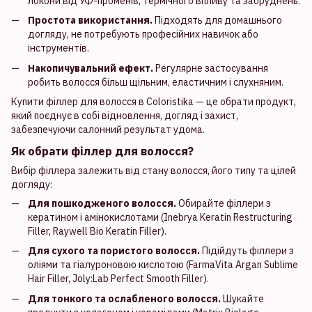
локони від УФ-променів, термічного впливу та забруднень.
Простота використання.
Підходять для домашнього
догляду, не потребують професійних навичок або
інструментів.
Накопичувальний ефект.
Регулярне застосування
робить волосся більш щільним, еластичним і слухняним.
Купити філлер для волосся в Coloristika — це обрати продукт,
який поєднує в собі відновлення, догляд і захист,
забезпечуючи салонний результат удома.
Як обрати філлер для волосся?
Вибір філлера залежить від стану волосся, його типу та цілей
догляду:
Для пошкодженого волосся.
Обирайте філлери з
кератином і амінокислотами (Inebrya Keratin Restructuring
Filler, Raywell Bio Keratin Filler).
Для сухого та пористого волосся.
Підійдуть філлери з
оліями та гіалуроновою кислотою (FarmaVita Argan Sublime
Hair Filler, Joly:Lab Perfect Smooth Filler).
Для тонкого та ослабленого волосся.
Шукайте