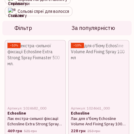
Сольові спреї для волосся
Фільтр
За популярністю
−10%
−10%
Артикул: 1024682_000
Артикул: 1024661_000
Echosline
Echosline
Лак екстра-сильної фіксації
Лак для о'бєму Echosline
Echosline Extra Strong Spray
Volume And Fixing Spray 100
Fixmaster 500 мл.
мл
469 грн
228 грн
521 грн
253 грн