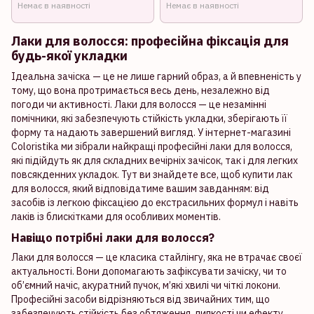
Немає в наявності
Немає в наявності
Лаки для волосся: професійна фіксація для
будь-якої укладки
Ідеальна зачіска — це не лише гарний образ, а й впевненість у
тому, що вона протримається весь день, незалежно від
погоди чи активності. Лаки для волосся — це незамінні
помічники, які забезпечують стійкість укладки, зберігають її
форму та надають завершений вигляд. У інтернет-магазині
Coloristika ми зібрали найкращі професійні лаки для волосся,
які підійдуть як для складних вечірніх зачісок, так і для легких
повсякденних укладок. Тут ви знайдете все, щоб купити лак
для волосся, який відповідатиме вашим завданням: від
засобів із легкою фіксацією до екстрасильних формул і навіть
лаків із блискітками для особливих моментів.
Навіщо потрібні лаки для волосся?
Лаки для волосся — це класика стайлінгу, яка не втрачає своєї
актуальності. Вони допомагають зафіксувати зачіску, чи то
об’ємний начіс, акуратний пучок, м’які хвилі чи чіткі локони.
Професійні засоби відрізняються від звичайних тим, що
забезпечують стійкість без обтяження, липкості чи ефекту