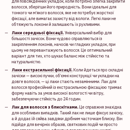
для повсякденних укладок, коли потрібно злегка закріпити
волосся, зберігши його природність. Вони ідеальні для
тонкого чи м’якого волосся, яке не потребує жорсткої
фіксації, але вимагає захисту від вологи. Легкі лаки не
обтяжують локони й залишають їх рухливими.
Лаки середньої фіксації.
Універсальний вибір для
більшості зачісок. Вони чудово справляються із
закріпленням локонів, начосів чи гладких укладок, при
цьому не перевантажують волосся. Це оптимальний
варіант для тих, хто шукає баланс між стійкістю та
натуральністю.
Лаки екстрасильної фіксації.
Коли йдеться про складні
зачіски — високі пучки, об’ємні конструкції чи укладки на
довге волосся, — ці лаки стають незамінними. Лак для
волосся професійний із екстрасильною фіксацією тримає
форму навіть за умов високої вологості чи вітру,
забезпечуючи стійкість до 24 годин.
Лак для волосся з блискітками.
Це справжня знахідка
для особливих випадків. Такий лак не лише фіксує зачіску,
а й додає їй сяйва завдяки дрібним часточкам блиску. Він
підійде для вечірніх образів, святкових подій чи просто