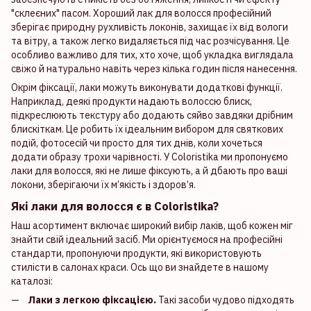
"склеєних" пасом. Хороший лак для волосся професійний
зберігає природну рухливість локонів, захищає їх від вологи
та вітру, а також легко видаляється під час розчісування. Це
особливо важливо для тих, хто хоче, щоб укладка виглядала
свіжо й натурально навіть через кілька годин після нанесення.
Окрім фіксації, лаки можуть виконувати додаткові функції.
Наприклад, деякі продукти надають волоссю блиск,
підкреслюють текстуру або додають сяйво завдяки дрібним
блискіткам. Це робить їх ідеальним вибором для святкових
подій, фотосесій чи просто для тих днів, коли хочеться
додати образу трохи чарівності. У Coloristika ми пропонуємо
лаки для волосся, які не лише фіксують, а й дбають про ваші
локони, зберігаючи їх м’якість і здоров’я.
Які лаки для волосся є в Coloristika?
Наш асортимент включає широкий вибір лаків, щоб кожен міг
знайти свій ідеальний засіб. Ми орієнтуємося на професійні
стандарти, пропонуючи продукти, які використовують
стилісти в салонах краси. Ось що ви знайдете в нашому
каталозі:
Лаки з легкою фіксацією.
Такі засоби чудово підходять