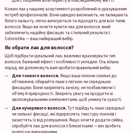
для створення wow-ефекту в повсякденному житті.
Кожен лак у нашому асортименті розроблений із урахуванням
потреб професіоналів. Вони швидко висихають, не залишають
білого нальоту, легко вичісуються та підходять для всіх типів
волосся. Якщо ви хочете купити лак для волосся, який
забезпечить надійну фіксацію та стильний результат,
Coloristika — ваш найкращий вибір.
Як обрати лак для волосся?
Щоб підібрати ідеальний лак, важливо враховувати тип
волосся, бажаний ефект і особливості укладки. Ось кілька
порад, які допоможуть вам зробити правильний вибір:
Для тонкого волосся.
Якщо ваші локони схильні до
обтяження, обирайте лаки з легкою чи середньою
фіксацією. Вони закріплять зачіску, не позбавляючи її
об’єму й природності. Зверніть увагу на продукти зі
зволожувальними компонентами, щоб уникнути сухості.
Для кучерявого волосся.
Тут підійдуть лаки середньої
чи сильної фіксації, які підкреслять текстуру локонів і
захистять їх від розпушення. Якщо хочете додати сяйва,
спробуйте лак для волосся з блискітками — він зробить
кучері ще виразнішими.