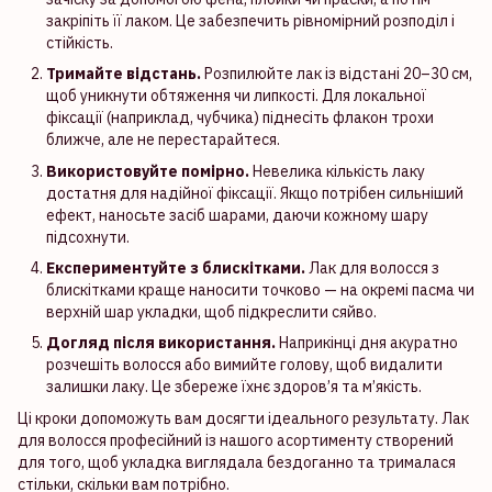
закріпіть її лаком. Це забезпечить рівномірний розподіл і
стійкість.
Тримайте відстань.
Розпилюйте лак із відстані 20–30 см,
щоб уникнути обтяження чи липкості. Для локальної
фіксації (наприклад, чубчика) піднесіть флакон трохи
ближче, але не перестарайтеся.
Використовуйте помірно.
Невелика кількість лаку
достатня для надійної фіксації. Якщо потрібен сильніший
ефект, наносьте засіб шарами, даючи кожному шару
підсохнути.
Експериментуйте з блискітками.
Лак для волосся з
блискітками краще наносити точково — на окремі пасма чи
верхній шар укладки, щоб підкреслити сяйво.
Догляд після використання.
Наприкінці дня акуратно
розчешіть волосся або вимийте голову, щоб видалити
залишки лаку. Це збереже їхнє здоров’я та м’якість.
Ці кроки допоможуть вам досягти ідеального результату. Лак
для волосся професійний із нашого асортименту створений
для того, щоб укладка виглядала бездоганно та трималася
стільки, скільки вам потрібно.