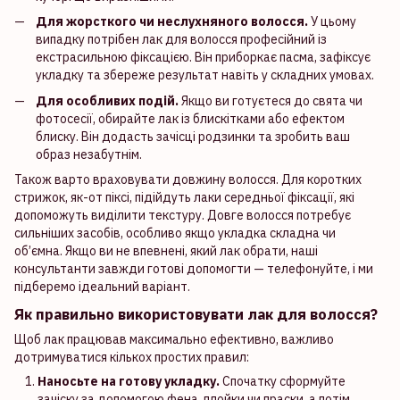
Для жорсткого чи неслухняного волосся.
У цьому
випадку потрібен лак для волосся професійний із
екстрасильною фіксацією. Він приборкає пасма, зафіксує
укладку та збереже результат навіть у складних умовах.
Для особливих подій.
Якщо ви готуєтеся до свята чи
фотосесії, обирайте лак із блискітками або ефектом
блиску. Він додасть зачісці родзинки та зробить ваш
образ незабутнім.
Також варто враховувати довжину волосся. Для коротких
стрижок, як-от піксі, підійдуть лаки середньої фіксації, які
допоможуть виділити текстуру. Довге волосся потребує
сильніших засобів, особливо якщо укладка складна чи
об’ємна. Якщо ви не впевнені, який лак обрати, наші
консультанти завжди готові допомогти — телефонуйте, і ми
підберемо ідеальний варіант.
Як правильно використовувати лак для волосся?
Щоб лак працював максимально ефективно, важливо
дотримуватися кількох простих правил:
Наносьте на готову укладку.
Спочатку сформуйте
зачіску за допомогою фена, плойки чи праски, а потім