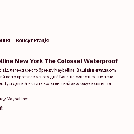
ення
Консультація
lline New York The Colossal Waterproof
ю від легендарного бренду Maybelline! Ваші вії виглядають
й колір протягом усього дня! Вона не сиплеться і не тече,
 Туш для вій містить колаген, який зволожує ваші вії та
ду Maybelline:
й;