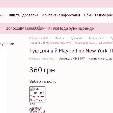
ин
Оплата і доставка
Контактна інформація
Обмін та поверн
а
Волосся
Макіяж
Обличчя
Тіло
Подарунки
Бренди
Coloristika 💙💛
Макіяж
Для очей
Туш для вій
Ту
Туш для вій Maybelline New York The Colossal Waterproof водості
Туш для вій Maybelline New York T
Немає в наявності
Артикул: Mb 1997
Написати відгук
360 грн
Виберіть колір
Об'єм