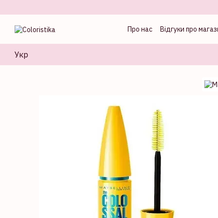
Перейти до основного контенту
Про нас
Відгуки про магаз
Оферта
Блог колорист
Укр