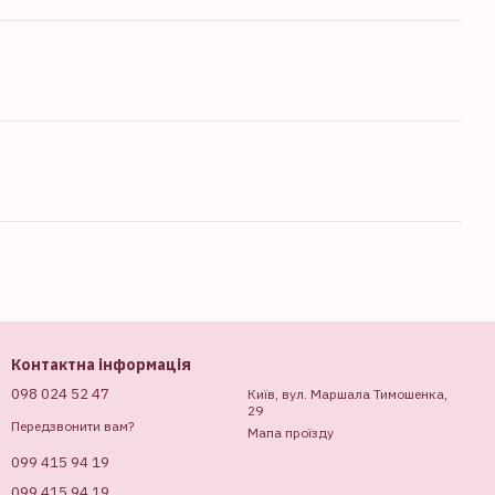
Контактна інформація
098 024 52 47
Київ, вул. Маршала Тимошенка,
29
Передзвонити вам?
Мапа проїзду
099 415 94 19
099 415 94 19