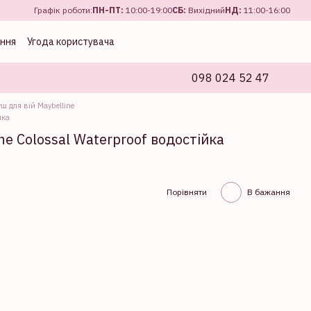
Графік роботи:
ПН-ПТ:
10:00-19:00
CБ:
Вихідний
НД:
11:00-16:00
ення
Угода користувача
098 024 52 47
ш для вій Maybelline
йка
he Colossal Waterproof водостійка
Порівняти
В бажання