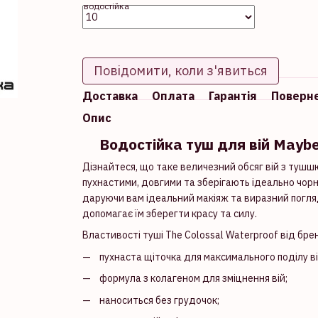
Повідомити, коли з'явиться
Доставка
Оплата
Гарантія
Поверн
Опис
Водостійка туш для вій Maybe
Дізнайтеся, що таке величезний обсяг вій з тушш
пухнастими, довгими та зберігають ідеально чорни
даруючи вам ідеальний макіяж та виразний погляд.
допомагає їм зберегти красу та силу.
Властивості туші The Colossal Waterproof від брен
пухнаста щіточка для максимального поділу ві
формула з колагеном для зміцнення вій;
наноситься без грудочок;