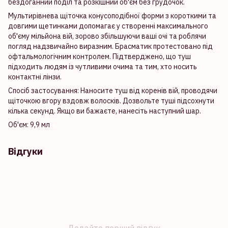
бездоганний поділ та розкішний об'єм без грудочок.
Мультирівнева щіточка конусоподібної форми з короткими та
довгими щетинками допомагає у створенні максимального
об'єму мільйона вій, зорово збільшуючи ваші очі та роблячи
погляд надзвичайно виразним. Брасматик протестовано під
офтальмологічним контролем. Підтверджено, що туш
підходить людям із чутливими очима та тим, хто носить
контактні лінзи.
Спосіб застосування: Наносите туш від коренів вій, проводячи
щіточкою вгору вздовж волосків. Дозвольте туші підсохнути
кілька секунд. Якщо ви бажаєте, нанесіть наступний шар.
Об'єм: 9,9 мл
Відгуки