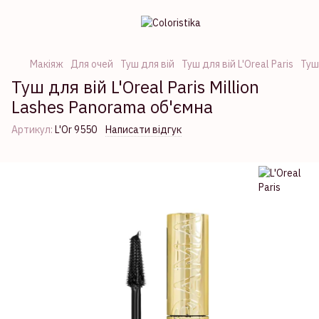
Макіяж
Для очей
Туш для вій
Туш для вій L'Oreal Paris
Туш 
Туш для вій L'Oreal Paris Million
Lashes Panorama об'ємна
Артикул:
L'Or 9550
Написати відгук