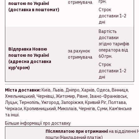
грн.
отримувача
поштою по Україні
(доставка в поштомат)
Строк
доставки 1-2
дні
Вартість
доставки
згідно тарифів
Відправка Новою
оператора від
за рахунок
поштою по Україні
60 грн.
отримувача
(адресна доставка
Строк
кур'єром)
доставки 1-2
дні
Міста доставки:
Київ, Львів, Дніпро, Харків, Одеса, Вінниця,
Хмельницький, Чернівці, Житомир, Рівне, Івано-Франківськ,
Луцьк, Тернопіль, Ужгород, Запоріжжя, Кривий Ріг, Полтава,
Черкаси, Кропивницький, Миколаїв, Чернігів, Суми, Кам'янське
та інші.
Більше інформації про доставку
Післяплатою при отриманні
на відділенні 
пошти (Накладений платіж)