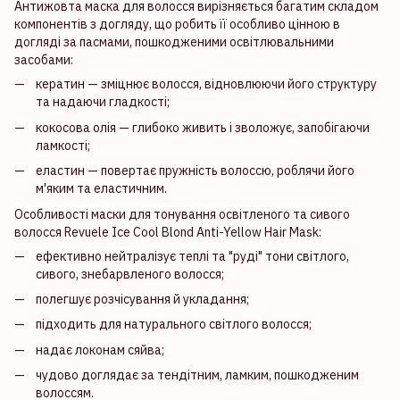
Антижовта маска для волосся вирізняється багатим складом
компонентів з догляду, що робить її особливо цінною в
догляді за пасмами, пошкодженими освітлювальними
засобами:
кератин — зміцнює волосся, відновлюючи його структуру
та надаючи гладкості;
кокосова олія — глибоко живить і зволожує, запобігаючи
ламкості;
еластин — повертає пружність волоссю, роблячи його
м'яким та еластичним.
Особливості маски для тонування освітленого та сивого
волосся Revuele Ice Cool Blond Anti-Yellow Hair Mask:
ефективно нейтралізує теплі та "руді" тони світлого,
сивого, знебарвленого волосся;
полегшує розчісування й укладання;
підходить для натурального світлого волосся;
надає локонам сяйва;
чудово доглядає за тендітним, ламким, пошкодженим
волоссям.