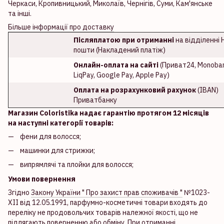
Черкаси, Кропивницький, Миколаїв, Чернігів, Суми, Кам'янське
та інші.
Більше інформації про доставку
Післяплатою при отриманні
на відділенні 
пошти (Накладений платіж)
Онлайн-оплата на сайті
(Приват24, Monoban
LiqPay, Google Pay, Apple Pay)
Оплата на розрахунковий рахунок
(IBAN)
Приватбанку
Магазин Coloristika надає гарантію протягом 12 місяців
на наступні категорії товарів:
фени для волосся;
машинки для стрижки;
випрямлячі та плойки для волосся;
Умови повернення
Згідно
Закону України " Про захист прав споживачів "
№1023-
XII від 12.05.1991, парфумно-косметичні товари входять до
переліку не продовольчих товарів належної якості, що не
підлягають поверненню або обміну. При отриманні