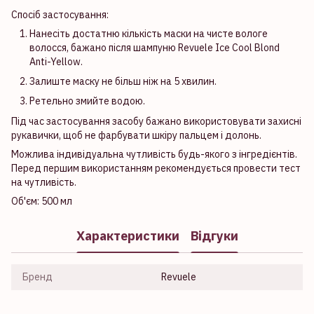
Спосіб застосування:
Нанесіть достатню кількість маски на чисте вологе
волосся, бажано після шампуню Revuele Ice Cool Blond
Anti-Yellow.
Залиште маску не більш ніж на 5 хвилин.
Ретельно змийте водою.
Під час застосування засобу бажано використовувати захисні
рукавички, щоб не фарбувати шкіру пальцем і долонь.
Можлива індивідуальна чутливість будь-якого з інгредієнтів.
Перед першим використанням рекомендується провести тест
на чутливість.
Об'єм: 500 мл
Характеристики
Відгуки
Бренд
Revuele