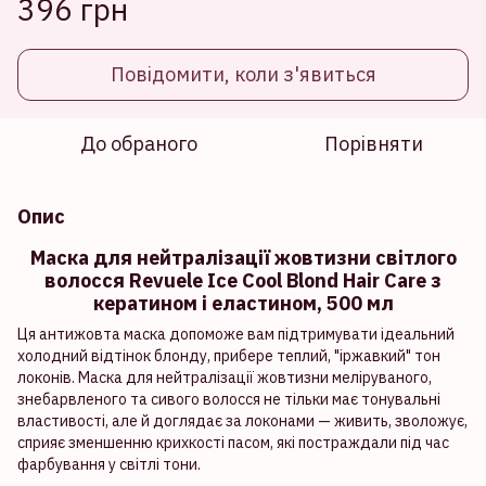
396 грн
Повідомити, коли з'явиться
До обраного
Порівняти
Опис
Маска для нейтралізації жовтизни світлого
волосся Revuele Ice Cool Blond Hair Care з
кератином і еластином, 500 мл
Ця антижовта маска допоможе вам підтримувати ідеальний
холодний відтінок блонду, прибере теплий, "іржавкий" тон
локонів. Маска для нейтралізації жовтизни меліруваного,
знебарвленого та сивого волосся не тільки має тонувальні
властивості, але й доглядає за локонами — живить, зволожує,
сприяє зменшенню крихкості пасом, які постраждали під час
фарбування у світлі тони.