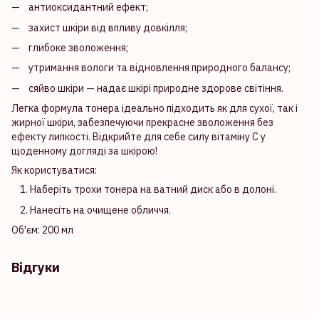
антиоксидантний ефект;
захист шкіри від впливу довкілля;
глибоке зволоження;
утримання вологи та відновлення природного балансу;
сяйво шкіри — надає шкірі природне здорове світіння.
Легка формула тонера ідеально підходить як для сухої, так і
жирної шкіри, забезпечуючи прекрасне зволоження без
ефекту липкості. Відкрийте для себе силу вітаміну C у
щоденному догляді за шкірою!
Як користуватися:
Наберіть трохи тонера на ватний диск або в долоні.
Нанесіть на очищене обличчя.
Об'єм: 200 мл
Відгуки