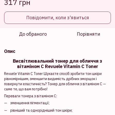
317 грн
Повідомити, коли з'явиться
До обраного
Порівняти
Опис
Висвітлювальний тонер для обличчя з
вітаміном С Revuele Vitamin C Toner
Revuele Vitamin C Toner Шукаєте спосіб зробити тон шкіри
рівномірнішим, зменшити видимість дрібних зморщок і
повернути еластичність? Тонер для обличчя з вітаміном С —
саме те, що вам потрібно!
Переваги тонера з вітаміном С:
зменшення пігментації;
рівніший та однорідніший тон шкіри;