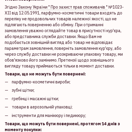
Згідно
Закону України " Про захист прав споживачів "
№1023-
XII від 12.05.1991, парфумно-косметичні товари входять до
переліку не продовольчих товарів належної якості, що не
підлягають поверненню або обміну. При отриманні
замовлення уважно оглядайте товар в присутності кур'єра,
або представника служби доставки. Якщо Вам не
подобається зовнішній вигляд або товар не відповідає
параметрам замовлення, поверніть замовлення кур'єру, або
через службу доставки не розкриваючи упаковку товару, ми
обов'язково його замінимо. Претензії щодо зовнішнього
вигляду товару приймаються тільки в момент доставки.
Товари, що не можуть бути повернені:
парфумно-косметичні вироби;
зубні щітки;
гребінці і масажні щітки;
товари в аерозольній упаковці;
інструменти для манікюру і педикюру;
Товари, що можуть бути повернені, протягом 14 днів з
моменту покупки: