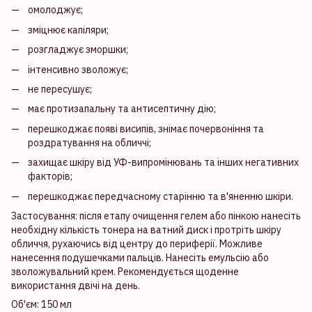
омолоджує;
зміцнює капіляри;
розгладжує зморшки;
інтенсивно зволожує;
не пересушує;
має протизапальну та антисептичну дію;
перешкоджає появі висипів, знімає почервоніння та
роздратування на обличчі;
захищає шкіру від УФ-випромінювань та інших негативних
факторів;
перешкоджає передчасному старінню та в'яненню шкіри.
Застосування: після етапу очищення гелем або пінкою нанесіть
необхідну кількість тонера на ватний диск і протріть шкіру
обличчя, рухаючись від центру до периферії. Можливе
нанесення подушечками пальців. Нанесіть емульсію або
зволожувальний крем. Рекомендується щоденне
використання двічі на день.
Об'єм: 150 мл