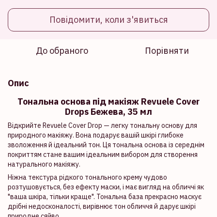
Повідомити, коли з'явиться
До обраного
Порівняти
Опис
Тональна основа під макіяж Revuele Cover
Drops Бежева, 35 мл
Відкрийте Revuele Cover Drop — легку тональну основу для
природного макіяжу. Вона подарує вашій шкірі глибоке
зволоження й ідеальний тон. Ця тональна основа із середнім
покриттям стане вашим ідеальним вибором для створення
натурального макіяжу.
Ніжна текстура рідкого тонального крему чудово
розтушовується, без ефекту маски, і має вигляд на обличчі як
"ваша шкіра, тільки краще". Тональна база прекрасно маскує
дрібні недосконалості, вирівнює тон обличчя й дарує шкірі
природне сяйво.