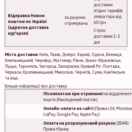
доставки
згідно тарифів
Відправка Новою
оператора від
за рахунок
поштою по Україні
60 грн.
отримувача
(адресна доставка
Строк
кур'єром)
доставки 1-2
дні
Міста доставки:
Київ, Львів, Дніпро, Харків, Одеса, Вінниця,
Хмельницький, Чернівці, Житомир, Рівне, Івано-Франківськ,
Луцьк, Тернопіль, Ужгород, Запоріжжя, Кривий Ріг, Полтава,
Черкаси, Кропивницький, Миколаїв, Чернігів, Суми, Кам'янське
та інші.
Більше інформації про доставку
Післяплатою при отриманні
на відділенні 
пошти (Накладений платіж)
Онлайн-оплата на сайті
(Приват24, Monoban
LiqPay, Google Pay, Apple Pay)
Оплата на розрахунковий рахунок
(IBAN)
Приватбанку