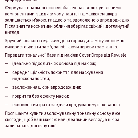
Формула тональної основи збагачена зволожувальними
компонентами, завдяки чому навіть під макіяжем шкіра
залишається м'якою, гладкою та зволоженою впродовж дня.
Після зняття косметики обличчя зберігає свіжий і доглянутий
вигляд.
Зручний флакон із вузьким дозатором дає змогу економно
використовувати засіб, запобігаючи перевитрастанню.
Переваги тональної бази під макіяж Cover Drops від Revuele:
ідеально підходить як основа під макіяж;
середня щільність покриття для маскування
недосконалостей;
зволоження шкіри впродовж дня;
покриття без ефекту маски;
економна витрата завдяки продуманому пакованню.
Поспішайте купити зволожувальну тональну основу вже
сьогодні, щоб ваш макіяж мав ідеальний вигляд, а шкіра
залишалася доглянутою!