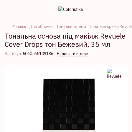
Макіяж
Для обличчя
Тональні креми
Тональні креми Revue
Тональна основа під макіяж Revuele
Cover Drops тон Бежевий, 35 мл
Артикул:
5060565109186
Написати відгук