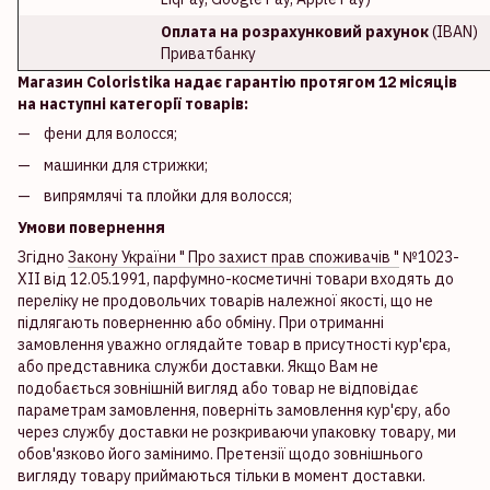
Оплата на розрахунковий рахунок
(IBAN)
Приватбанку
Магазин Coloristika надає гарантію протягом 12 місяців
на наступні категорії товарів:
фени для волосся;
машинки для стрижки;
випрямлячі та плойки для волосся;
Умови повернення
Згідно
Закону України " Про захист прав споживачів "
№1023-
XII від 12.05.1991, парфумно-косметичні товари входять до
переліку не продовольчих товарів належної якості, що не
підлягають поверненню або обміну. При отриманні
замовлення уважно оглядайте товар в присутності кур'єра,
або представника служби доставки. Якщо Вам не
подобається зовнішній вигляд або товар не відповідає
параметрам замовлення, поверніть замовлення кур'єру, або
через службу доставки не розкриваючи упаковку товару, ми
обов'язково його замінимо. Претензії щодо зовнішнього
вигляду товару приймаються тільки в момент доставки.