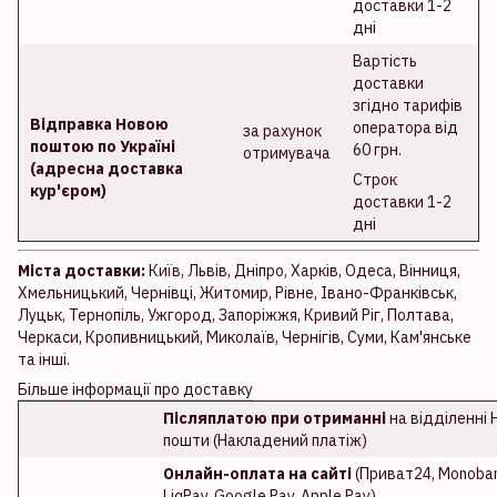
доставки 1-2
дні
Вартість
доставки
згідно тарифів
Відправка Новою
оператора від
за рахунок
поштою по Україні
60 грн.
отримувача
(адресна доставка
Строк
кур'єром)
доставки 1-2
дні
Міста доставки:
Київ, Львів, Дніпро, Харків, Одеса, Вінниця,
Хмельницький, Чернівці, Житомир, Рівне, Івано-Франківськ,
Луцьк, Тернопіль, Ужгород, Запоріжжя, Кривий Ріг, Полтава,
Черкаси, Кропивницький, Миколаїв, Чернігів, Суми, Кам'янське
та інші.
Більше інформації про доставку
Післяплатою при отриманні
на відділенні 
пошти (Накладений платіж)
Онлайн-оплата на сайті
(Приват24, Monoban
LiqPay, Google Pay, Apple Pay)