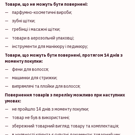
Товари, що не можуть бути повернені:
парфумно-косметичні вироби;
зубні щітки;
гребінці і масажні щітки;
товари в аерозольній упаковці;
інструменти для манікюру і педикюру;
Товари, що можуть бути повернені, протягом 14 днів з
моменту покупки:
фени для волосся;
машинки для стрижки;
випрямлячі та плойки для волосся;
Повернення товарів з переліку можливо при наступних
умовах:
не пройшло 14 днів з моменту покупки;
товар не був в використанні;
збережний товарний вигляд товару та комплектація;
в наявності клієнта є супутні документи: товарний чек,