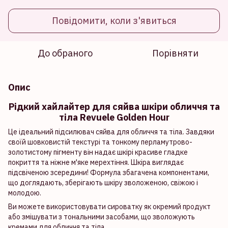
Повідомити, коли з'явиться
До обраного
Порівняти
Опис
Рідкий хайлайтер для сяйва шкіри обличчя та
тіла Revuele Golden Hour
Це ідеальний підсилювач сяйва для обличчя та тіла. Завдяки
своїй шовковистій текстурі та тонкому перламутрово-
золотистому пігменту він надає шкірі красиве гладке
покриття та ніжне м'яке мерехтіння. Шкіра виглядає
підсвіченою зсередини! Формула збагачена компонентами,
що доглядають, зберігають шкіру зволоженою, свіжою і
молодою.
Ви можете використовувати сироватку як окремий продукт
або змішувати з тональними засобами, що зволожують
кремами для обличчя та тіла.