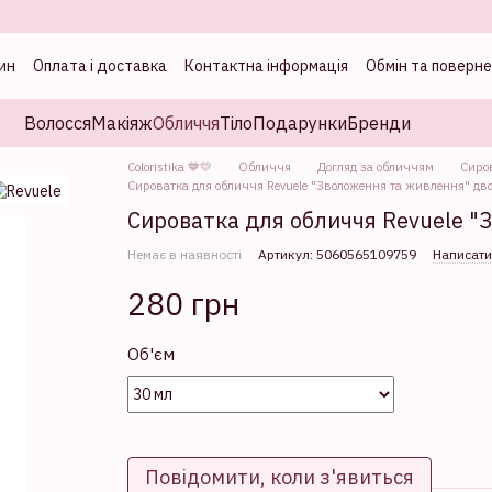
ин
Оплата і доставка
Контактна інформація
Обмін та поверн
а
Волосся
Макіяж
Обличчя
Тіло
Подарунки
Бренди
Coloristika 💙💛
Обличчя
Догляд за обличчям
Сиро
Сироватка для обличчя Revuele "Зволоження та живлення" дв
Сироватка для обличчя Revuele "
Немає в наявності
Артикул: 5060565109759
Написати
280 грн
Об'єм
Повідомити, коли з'явиться