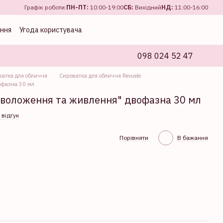
Графік роботи:
ПН-ПТ:
10:00-19:00
CБ:
Вихідний
НД:
11:00-16:00
ення
Угода користувача
098 024 52 47
ватка для обличчя
Сироватка для обличчя Revuele
офазна 30 мл
Зволоження та живлення" двофазна 30 мл
 відгук
Порівняти
В бажання