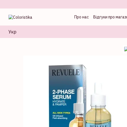
Перейти до основного контенту
Про нас
Відгуки про магаз
Оферта
Блог колорист
Укр