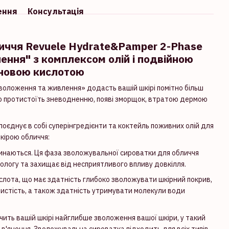
ення
Консультація
иччя Revuele Hydrate&Pamper 2-Phase
ння" з комплексом олій і подвійною
оновою кислотою
воложення та живлення» додасть вашій шкірі помітно більш
вно протистоїть зневодненню, появі зморщок, втратою дермою
єднує в собі суперінгредієнти та коктейль поживних олій для
кірою обличчя:
линаються. Ця фаза зволожувальної сироватки для обличчя
вологу та захищає від несприятливого впливу довкілля.
слота, що має здатність глибоко зволожувати шкірний покрив,
вистість, а також здатність утримувати молекули води
чить вашій шкірі найглибше зволоження вашої шкіри, у такий
 і в'янення. Зволожувальна сироватка підходить для всіх типів