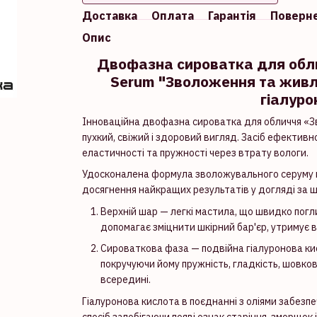
Доставка
Оплата
Гарантія
Поверн
Опис
Двофазна сироватка для обл
Serum "Зволоження та живле
гіалур
Інноваційна двофазна сироватка для обличчя «З
пухкий, свіжий і здоровий вигляд. Засіб ефекти
еластичності та пружності через втрату вологи.
Удосконалена формула зволожувального серуму по
досягнення найкращих результатів у догляді за ш
Верхній шар — легкі мастила, що швидко пог
допомагає зміцнити шкірний бар'єр, утримує 
Сироваткова фаза — подвійна гіалуронова ки
покручуючи йому пружність, гладкість, шовко
всередині.
Гіалуронова кислота в поєднанні з оліями забезпе
спосіб запобігаючи появі ознак старіння, зморщок