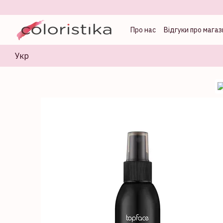
Перейти до основного контенту
Про нас
Відгуки про магаз
Оферта
Блог колорист
Укр