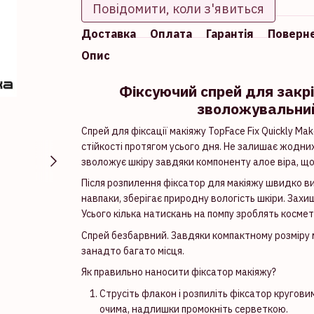
Повідомити, коли з'явиться
Доставка
Оплата
Гарантія
Поверн
Опис
Фіксуючий спрей для закрі
зволожувальний
Спрей для фіксації макіяжу TopFace Fix Quickly Ma
стійкості протягом усього дня. Не залишає жодних 
зволожує шкіру завдяки компоненту алое віра, що
Після розпилення фіксатор для макіяжу швидко ви
навпаки, зберігає природну вологість шкіри. Захи
Усього кілька натискань на помпу зроблять космет
Спрей безбарвний. Завдяки компактному розміру м
занадто багато місця.
Як правильно наносити фіксатор макіяжу?
Струсіть флакон і розпиліть фіксатор кругови
очима, надлишки промокніть серветкою.