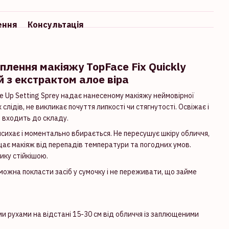
ення
Консультація
плення макіяжу TopFace Fix Quickly
 з екстрактом алое віра
ke Up Setting Sprey надає нанесеному макіяжу неймовірної
слідів, не викликає почуття липкості чи стягнутості. Освіжає і
 входить до складу.
сихає і моментально вбирається. Не пересушує шкіру обличчя,
щає макіяж від перепадів температури та погодних умов.
ику стійкішою.
ожна покласти засіб у сумочку і не переживати, що займе
ми рухами на відстані 15-30 см від обличчя із заплющеними