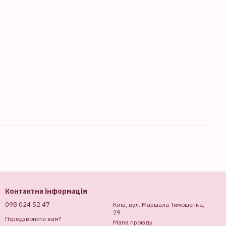
Контактна інформація
098 024 52 47
Київ, вул. Маршала Тимошенка,
29
Передзвонити вам?
Мапа проїзду