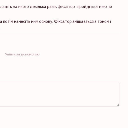
ошіть на нього декілька разів фіксатор і пройдіться нею по
 потім нанесіть ним основу. Фіксатор змішається з тоном і
.
Увійти за допомогою