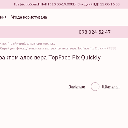
Графік роботи:
ПН-ПТ:
10:00-19:00
CБ:
Вихідний
НД:
11:00-16:00
ення
Угода користувача
098 024 52 47
кіяж (праймери), фіксатори макіяжу
Спрей для фіксації макіяжу з екстрактом алоє вера TopFace Fix Quickly PT558
рактом алоє вера TopFace Fix Quickly
Порівняти
В бажання