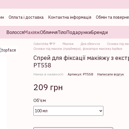
ин
Оплата і доставка
Контактна інформація
Обмін та поверн
а
Волосся
Макіяж
Обличчя
Тіло
Подарунки
Бренди
Coloristika 💙💛
Макіяж
Для обличчя
Основи під ма
Основи під макіяж (праймери), фіксатори макіяжу topface
Спрей для фіксації макіяжу з екст
PT558
Немає в наявності
Артикул: PT558
Написати відгук
209 грн
Об'єм