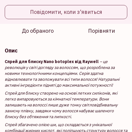
Повідомити, коли з'явиться
До обраного
Порівняти
Опис
Спрей для блиску Nano botoplex від Raywell
– це
революція у світі догляду за волоссям, що розроблена за
новими технологічними концепціями. Серія здатна
відновлювати та зволожувати всі типи волосся! Натуральні
активні інгредієнти підняті до максимальної потужності!
Спрей для блиску створено на основі летких силіконів, які
легко випаровуються за кімнатної температури. Вони
залишають на волоссі лише дуже тонку світловідбивальну
захисну плівку, завдяки чому волосся набуває шаленого
блиску без обтяження та липкості.
Спрей збагачено олією ши, що складається з унікальної
комбінації жирних кислот, які поліпшують структуру волосся та