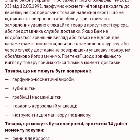
Згідно
Закону України " Про захист прав споживачів "
№1023-
XII від 12.05.1991, парфумно-косметичні товари входять до
переліку не продовольчих товарів належної якості, що не
підлягають поверненню або обміну. При отриманні
замовлення уважно оглядайте товар в присутності кур'єра,
або представника служби доставки. Якщо Вам не
подобається зовнішній вигляд або товар не відповідає
параметрам замовлення, поверніть замовлення кур'єру, або
через службу доставки не розкриваючи упаковку товару, ми
обов'язково його замінимо. Претензії щодо зовнішнього
вигляду товару приймаються тільки в момент доставки.
Товари, що не можуть бути повернені:
парфумно-косметичні вироби;
зубні щітки;
гребінці і масажні щітки;
товари в аерозольній упаковці;
інструменти для манікюру і педикюру;
Товари, що можуть бути повернені, протягом 14 днів з
моменту покупки:
фени для волосся;