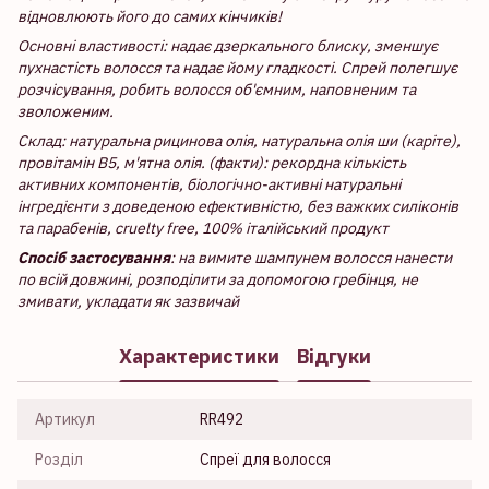
відновлюють його до самих кінчиків!
Основні властивості: надає дзеркального блиску, зменшує
пухнастість волосся та надає йому гладкості. Спрей полегшує
розчісування, робить волосся об'ємним, наповненим та
зволоженим.
Склад: натуральна рицинова олія, натуральна олія ши (каріте),
провітамін В5, м'ятна олія. (факти): рекордна кількість
активних компонентів, біологічно-активні натуральні
інгредієнти з доведеною ефективністю, без важких силіконів
та парабенів, cruelty free, 100% італійський продукт
Спосіб застосування
: на вимите шампунем волосся нанести
по всій довжині, розподілити за допомогою гребінця, не
змивати, укладати як зазвичай
Характеристики
Відгуки
Артикул
RR492
Розділ
Спреї для волосся