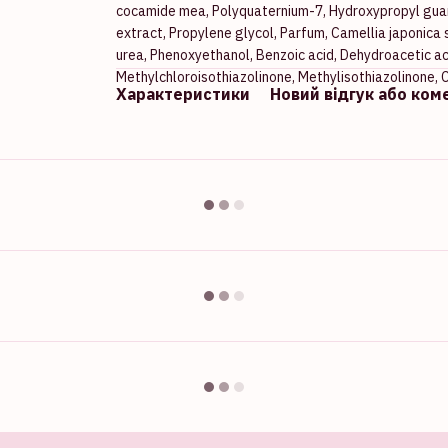
cocamide mea, Polyquaternium-7, Hydroxypropyl guar 
extract, Propylene glycol, Parfum, Camellia japonica s
urea, Phenoxyethanol, Benzoic acid, Dehydroacetic ac
Methylchloroisothiazolinone, Methylisothiazolinone, Ci
Характеристики
Новий відгук або ком