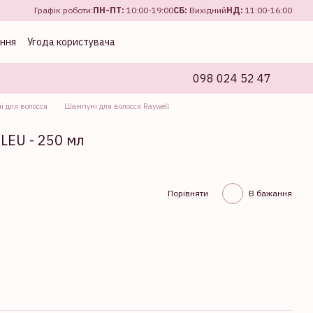
Графік роботи:
ПН-ПТ:
10:00-19:00
CБ:
Вихідний
НД:
11:00-16:00
ення
Угода користувача
098 024 52 47
 для волосся
Шампуні для волосся Raywell
LEU - 250 мл
Порівняти
В бажання