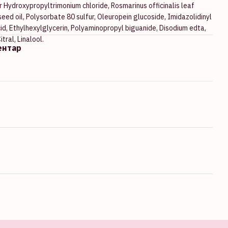
Hydroxypropyltrimonium chloride, Rosmarinus officinalis leaf
eed oil, Polysorbate 80 sulfur, Oleuropein glucoside, Imidazolidinyl
id, Ethylhexylglycerin, Polyaminopropyl biguanide, Disodium edta,
tral, Linalool.
ентар