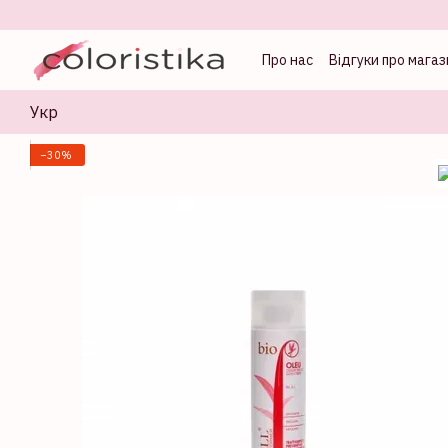
Перейти до основного контенту
Про нас
Відгуки про магаз
Оферта
Блог колорист
Укр
−30%