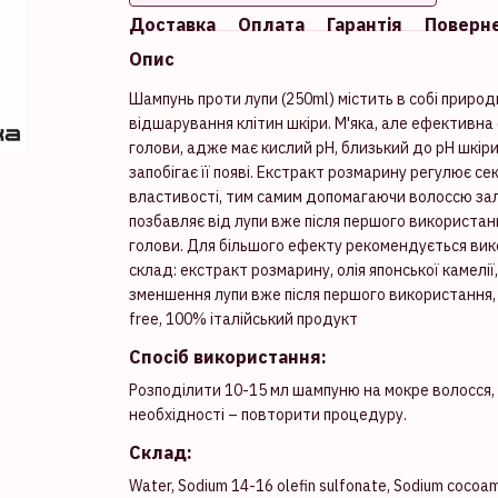
Доставка
Оплата
Гарантія
Поверн
Опис
Шампунь проти лупи (250ml) містить в собі приро
відшарування клітин шкіри. М'яка, але ефективн
голови, адже має кислий рН, близький до pH шкіри 
запобігає її появі. Екстракт розмарину регулює с
властивості, тим самим допомагаючи волоссю зали
позбавляє від лупи вже після першого використан
голови. Для більшого ефекту рекомендується вико
склад: екстракт розмарину, олія японської камелі
зменшення лупи вже після першого використання, д
free, 100% італійський продукт
Спосіб використання:
Розподілити 10-15 мл шампуню на мокре волосся, с
необхідності – повторити процедуру.
Склад:
Water, Sodium 14-16 olefin sulfonate, Sodium cocoa