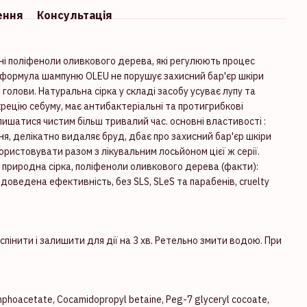
ення
Консультація
дні поліфеноли оливкового дерева, які регулюють процес
а формула шампуню OLEU не порушує захисний бар'єр шкіри
голови. Натуральна сірка у складі засобу усуває лупу та
екрецію себуму, має антибактеріальні та протигрибкові
шатися чистим більш тривалий час. основні властивості :
ня, делікатно видаляє бруд, дбає про захисний бар'єр шкіри
ристовувати разом з лікувальним лосьйоном цієї ж серії.
ї, природна сірка, поліфеноли оливкового дерева (факти):
оведена ефективність, без SLS, SLeS та парабенів, cruelty
пінити і залишити для дії на 3 хв. Ретельно змити водою. При
mphoacetate, Cocamidopropyl betaine, Peg-7 glyceryl cocoate,