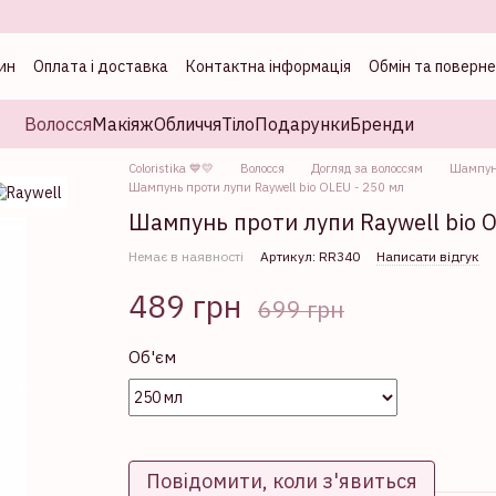
ин
Оплата і доставка
Контактна інформація
Обмін та поверн
а
Волосся
Макіяж
Обличчя
Тіло
Подарунки
Бренди
Coloristika 💙💛
Волосся
Догляд за волоссям
Шампуні
Шампунь проти лупи Raywell bio OLEU - 250 мл
Шампунь проти лупи Raywell bio O
Немає в наявності
Артикул: RR340
Написати відгук
489 грн
699 грн
Об'єм
Повідомити, коли з'явиться