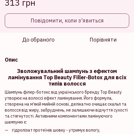
313 грн
Повідомити, коли з'явиться
До обраного
Порівняти
Опис
Зволожувальний шампунь з ефектом
ламінування Top Beauty Filler-Botox для всіх
типів волосся
Шампунь філер-ботокс від українського бренду Top Beauty
утворює на волоссі ефект ламінування. Його формула,
створена на м'якій мийній основі, делікатно очищає скальп та
волосся від жиру, забруднень, не залишаючи відчуття сухості
та стягнутості. Активними компонентами ламінуючого
шампуню є:
гідролізат протеїнів шовку - утримує вологу,