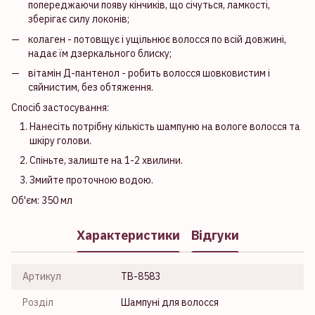
попереджаючи появу кінчиків, що січуться, ламкості,
зберігає силу локонів;
колаген - потовщує і ущільнює волосся по всій довжині,
надає їм дзеркального блиску;
вітамін Д-пантенол - робить волосся шовковистим і
сяйнистим, без обтяження.
Спосіб застосування:
Нанесіть потрібну кількість шампуню на вологе волосся та
шкіру голови.
Спіньте, залиште на 1-2 хвилини.
Змийте проточною водою.
Об'єм: 350 мл
Характеристики
Відгуки
Артикул
TB-8583
Розділ
Шампуні для волосся