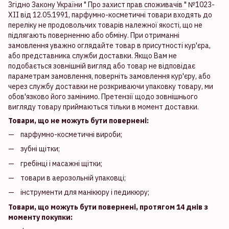
Згідно
Закону України " Про захист прав споживачів "
№1023-
XII від 12.05.1991, парфумно-косметичні товари входять до
переліку не продовольчих товарів належної якості, що не
підлягають поверненню або обміну. При отриманні
замовлення уважно оглядайте товар в присутності кур'єра,
або представника служби доставки. Якщо Вам не
подобається зовнішній вигляд або товар не відповідає
параметрам замовлення, поверніть замовлення кур'єру, або
через службу доставки не розкриваючи упаковку товару, ми
обов'язково його замінимо. Претензії щодо зовнішнього
вигляду товару приймаються тільки в момент доставки.
Товари, що не можуть бути повернені:
парфумно-косметичні вироби;
зубні щітки;
гребінці і масажні щітки;
товари в аерозольній упаковці;
інструменти для манікюру і педикюру;
Товари, що можуть бути повернені, протягом 14 днів з
моменту покупки: