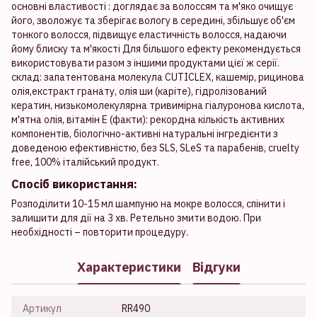
основні властивості : доглядає за волоссям та м'яко очищує
його, зволожує та зберігає вологу в середині, збільшує об'єм
тонкого волосся, підвищує еластичність волосся, надаючи
йому блиску та м'якості Для більшого ефекту рекомендується
використовувати разом з іншими продуктами цієї ж серії.
склад: запатентована молекула CUTICLEХ, кашемір, рицинова
олія,екстракт гранату, олія ши (каріте), гідролізований
кератин, низькомолекулярна тривимірна гіалуронова кислота,
м'ятна олія, вітамін Е (факти): рекордна кількість активних
компонентів, біологічно-активні натуральні інгредієнти з
доведеною ефективністю, без SLS, SLeS та парабенів, cruelty
free, 100% італійський продукт.
Спосіб використання:
Розподілити 10-15 мл шампуню на мокре волосся, спінити і
залишити для дії на 3 хв. Ретельно змити водою. При
необхідності – повторити процедуру.
Характеристики
Відгуки
Артикул
RR490