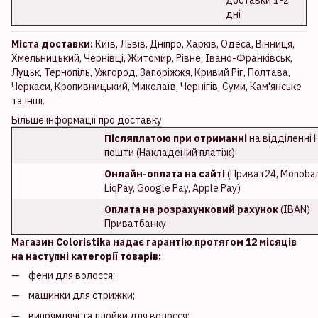
дні
Міста доставки:
Київ, Львів, Дніпро, Харків, Одеса, Вінниця,
Хмельницький, Чернівці, Житомир, Рівне, Івано-Франківськ,
Луцьк, Тернопіль, Ужгород, Запоріжжя, Кривий Ріг, Полтава,
Черкаси, Кропивницький, Миколаїв, Чернігів, Суми, Кам'янське
та інші.
Більше інформації про доставку
Післяплатою при отриманні
на відділенні 
пошти (Накладений платіж)
Онлайн-оплата на сайті
(Приват24, Monoban
LiqPay, Google Pay, Apple Pay)
Оплата на розрахунковий рахунок
(IBAN)
Приватбанку
Магазин Coloristika надає гарантію протягом 12 місяців
на наступні категорії товарів:
фени для волосся;
машинки для стрижки;
випрямлячі та плойки для волосся;