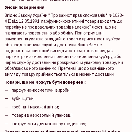
Умови повернення
Згідно
Закону України " Про захист прав споживачів "
№1023-
XII від 12.05.1991, парфумно-косметичні товари входять до
переліку не продовольчих товарів належної якості, що не
підлягають поверненню або обміну. При отриманні
замовлення уважно оглядайте товар в присутності кур'єра,
або представника служби доставки. Якщо Вам не
подобається зовнішній вигляд або товар не відповідає
параметрам замовлення, поверніть замовлення кур'єру, або
через службу доставки не розкриваючи упаковку товару, ми
обов'язково його замінимо. Претензії щодо зовнішнього
вигляду товару приймаються тільки в момент доставки.
Товари, що не можуть бути повернені:
парфумно-косметичні вироби;
зубні щітки;
гребінці і масажні щітки;
товари в аерозольній упаковці;
інструменти для манікюру і педикюру;
Товари, що можуть бути повернені, протягом 14 днів з