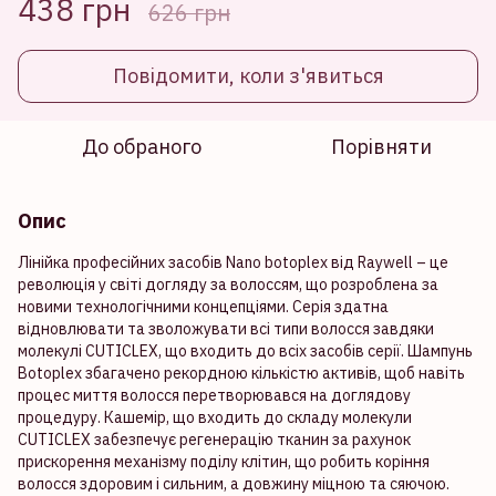
438 грн
626 грн
Повідомити, коли з'явиться
До обраного
Порівняти
Опис
Лінійка професійних засобів Nano botoplex від Raywell – це
революція у світі догляду за волоссям, що розроблена за
новими технологічними концепціями. Серія здатна
відновлювати та зволожувати всі типи волосся завдяки
молекулі CUTICLEX, що входить до всіх засобів серії. Шампунь
Botoplex збагачено рекордною кількістю активів, щоб навіть
процес миття волосся перетворювався на доглядову
процедуру. Кашемір, що входить до складу молекули
CUTICLEX забезпечує регенерацію тканин за рахунок
прискорення механізму поділу клітин, що робить коріння
волосся здоровим і сильним, а довжину міцною та сяючою.