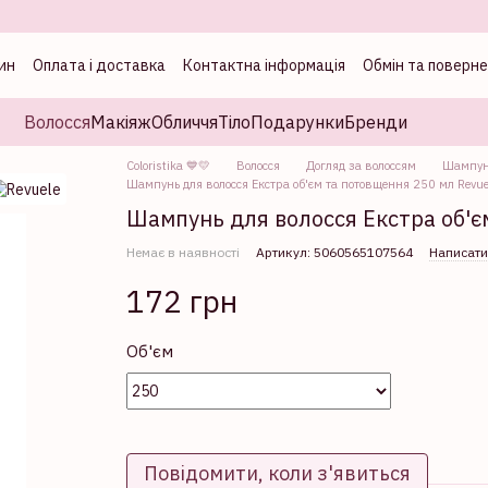
ин
Оплата і доставка
Контактна інформація
Обмін та поверн
а
Волосся
Макіяж
Обличчя
Тіло
Подарунки
Бренди
Coloristika 💙💛
Волосся
Догляд за волоссям
Шампуні
Шампунь для волосся Екстра об'єм та потовщення 250 мл Revue
Шампунь для волосся Екстра об'є
Немає в наявності
Артикул: 5060565107564
Написати
172 грн
Об'єм
Повідомити, коли з'явиться