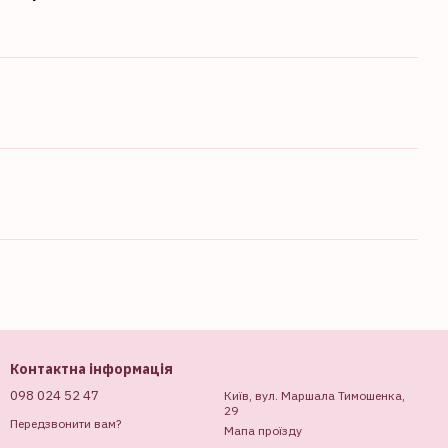
Контактна інформація
098 024 52 47
Київ, вул. Маршала Тимошенка,
29
Передзвонити вам?
Мапа проїзду