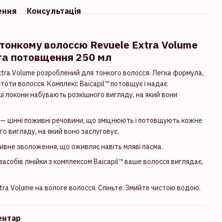
ення
Консультація
тонкому волоссю Revuele Extra Volume
та потовщення 250 мл
tra Volume розроблений для тонкого волосся. Легка формула,
тоти волосся. Комплекс Baicapil™ потовщує і надає
ші локони набувають розкішного вигляду, на який вони
, — цінні поживні речовини, що зміцнюють і потовщують кожне
о вигляду, на який воно заслуговує.
ивне зволоження, що оживляє навіть мляві пасма.
асобів лінійки з комплексом Baicapil™ ваше волосся виглядає,
tra Volume на вологе волосся. Спіньте. Змийте чистою водою.
ентар