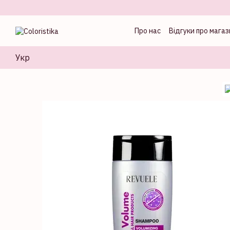
Перейти до основного контенту
Про нас
Відгуки про магаз
Оферта
Блог колорист
Укр