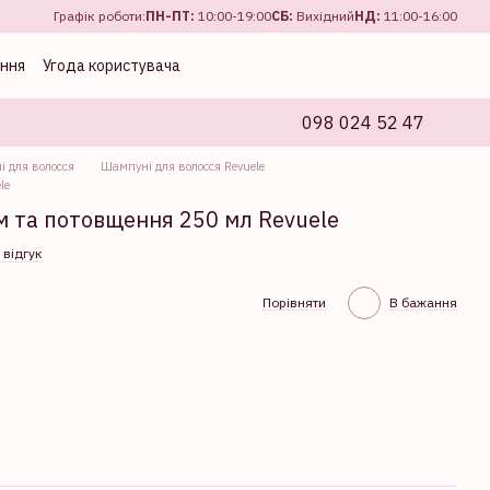
Графік роботи:
ПН-ПТ:
10:00-19:00
CБ:
Вихідний
НД:
11:00-16:00
ення
Угода користувача
098 024 52 47
 для волосся
Шампуні для волосся Revuele
le
м та потовщення 250 мл Revuele
 відгук
Порівняти
В бажання