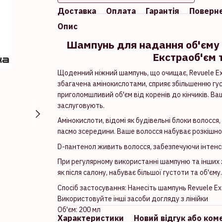
Доставка
Оплата
Гарантія
Поверн
Опис
Шампунь для надання об'єму 
Екстраоб'єм 
Щоденний ніжний шампунь, що очищає, Revuele Ex
збагачена амінокислотами, сприяє збільшенню гус
приголомшливий об'єм від коренів до кінчиків. Ва
заслуговують.
Амінокислоти, відомі як будівельні блоки волосся
пасмо зсередини. Ваше волосся набуває розкішног
D-пантенол живить волосся, забезпечуючи інтенс
При регулярному використанні шампуню та інших з
як після салону, набуває більшої густоти та об'єму.
Спосіб застосування: Нанесіть шампунь Revuele Ex
Використовуйте інші засоби догляду з лінійки
Об'єм: 200 мл
Характеристики
Новий відгук або ком