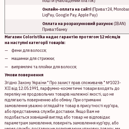
пошти (Накладений платіж)
Онлайн-оплата на сайті
(Приват24, Monoban
LiqPay, Google Pay, Apple Pay)
Оплата на розрахунковий рахунок
(IBAN)
Приватбанку
Магазин Coloristika надає гарантію протягом 12 місяців
на наступні категорії товарів:
фени для волосся;
машинки для стрижки;
випрямлячі та плойки для волосся;
Умови повернення
Згідно
Закону України " Про захист прав споживачів "
№1023-
XII від 12.05.1991, парфумно-косметичні товари входять до
переліку не продовольчих товарів належної якості, що не
підлягають поверненню або обміну. При отриманні
замовлення уважно оглядайте товар в присутності кур'єра,
або представника служби доставки. Якщо Вам не
подобається зовнішній вигляд або товар не відповідає
параметрам замовлення, поверніть замовлення кур'єру, або
через службу доставки не розкриваючи упаковку товару, ми