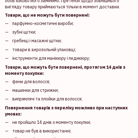
обов'язково його замінимо. Претензії щодо зовнішнього
вигляду товару приймаються тільки в момент доставки.
Товари, що не можуть бути повернені:
парфумно-косметичні вироби;
зубні щітки;
гребінці і масажні щітки;
товари в аерозольній упаковці;
інструменти для манікюру і педикюру;
Товари, що можуть бути повернені, протягом 14 днів з
моменту покупки:
фени для волосся;
машинки для стрижки;
випрямлячі та плойки для волосся;
Повернення товарів з переліку можливо при наступних
умовах:
не пройшло 14 днів з моменту покупки;
товар не був в використанні;