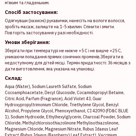
м’яким та гладеньким.
Спосіб застосування:
Одягнувши (захисні) рукавички, нанесіть на вологе волосся,
зробіть масаж, залиште на 1-5 хвилин. Спінити і змити.
Повторіть застосування у разі необхідності.
Умови зберігання:
Зберігати при температурі не нижче +5 С і не вишче +25 С,
уникаючи попадання прямих сонячних променів.Зберігати в
недоступному для дітей місці. Термін придатності: 36 місяців з
дати виготовлення, яка указана на упаковці.
Склад:
Aqua (Water), Sodium Laureth Sulfate, Sodium
Cocoamphoacetate, Decyl Glucoside, Cocamidopropyl Betaine,
Citric Acid, Parfum (Fragrance), Acid Violet 43, Guar
Hydroxypropyltrimonium Chloride, Triethylene Glycol, Benzyl
Alcohol, Propylene Glycol, Phenoxyethanol, CI 42090 (FD&C BLUE
1), Sodium Hydroxide, Ethylhexylglycerin, Charcoal Powder, Sodium
Chloride, Methylchloroisothiazolinone Methylisothiazolinone,
Magnesium Chloride, Magnesium Nitrate, Rubus Idaeus Leaf
Extract (Rubus Idaeus (Raspberry) Leaf Extract), Vaccinium