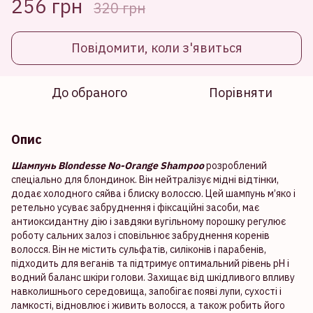
256 грн
320 грн
Повідомити, коли з'явиться
До обраного
Порівняти
Опис
Шампунь Blondesse No-Orange Shampoo
розроблений
спеціально для блондинок. Він нейтралізує мідні відтінки,
додає холодного сяйва і блиску волоссю. Цей шампунь м’яко і
ретельно усуває забруднення і фіксаційні засоби, має
антиоксидантну дію і завдяки вугільному порошку регулює
роботу сальних залоз і сповільнює забруднення коренів
волосся. Він не містить сульфатів, силіконів і парабенів,
підходить для веганів та підтримує оптимальний рівень рН і
водний баланс шкіри голови. Захищає від шкідливого впливу
навколишнього середовища, запобігає появі лупи, сухості і
ламкості, відновлює і живить волосся, а також робить його