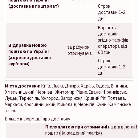
поштою по Україні
(доставка в поштомат)
Строк
доставки 1-2
дні
Вартість
доставки
згідно тарифів
Відправка Новою
оператора від
за рахунок
поштою по Україні
60 грн.
отримувача
(адресна доставка
Строк
кур'єром)
доставки 1-2
дні
Міста доставки:
Київ, Львів, Дніпро, Харків, Одеса, Вінниця,
Хмельницький, Чернівці, Житомир, Рівне, Івано-Франківськ,
Луцьк, Тернопіль, Ужгород, Запоріжжя, Кривий Ріг, Полтава,
Черкаси, Кропивницький, Миколаїв, Чернігів, Суми, Кам'янське
та інші.
Більше інформації про доставку
Післяплатою при отриманні
на відділенні 
пошти (Накладений платіж)