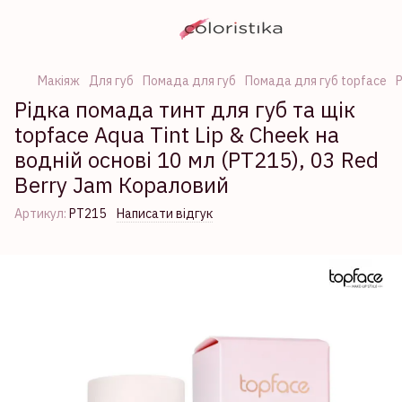
Макіяж
Для губ
Помада для губ
Помада для губ topface
Р
Рідка помада тинт для губ та щік
topface Aqua Tint Lip & Cheek на
водній основі 10 мл (РТ215), 03 Red
Berry Jam Кораловий
Артикул:
PT215
Написати відгук