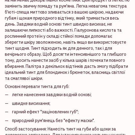
на ній немає декоративної косметики. Цей продукт із легкістю
замінить звичну помаду та рум'яна. Легка невагома текстура
б'юті-спеща миттєво зливається з вашою шкірою, надаючи
губам і щокам природного відтінку, який тримається весь
день. Завдяки водній основі тинт швидко висихає, не
залишаючи липкості або важкості. Гіалуронова кислота та
рослинний протеїн у складі стійкої помади допомагає
зберегти шкіру зволоженою, навіть якщо ви використовуєте
тинт щодня. Тинт підходить як для денного, так і для
вечірнього образу. Щоб досягти інтенсивнішого та глибшого
тону, досить нанести засіб у кілька шарів і почекати повного
вбирання. Палітра з декількох відтінків дасть змогу підібрати
ідеальний тинт для блондинок і брюнеток, власниць світлої
та смаглявої шкіри.
Основні переваги тинта для губ:
легке нанесення завдяки водній основі;
швидке висихання;
гарний ефект "заціновлених губ";
природний рум'янець без "ефекту маски".
Спосіб застосування: Нанесіть тинт на губи або щоки за
допомогою аплікатора. Для інтенсивнішого кольору нанесіть