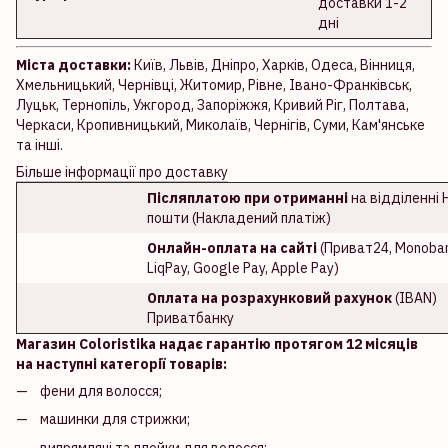
доставки 1-2
дні
Міста доставки:
Київ, Львів, Дніпро, Харків, Одеса, Вінниця,
Хмельницький, Чернівці, Житомир, Рівне, Івано-Франківськ,
Луцьк, Тернопіль, Ужгород, Запоріжжя, Кривий Ріг, Полтава,
Черкаси, Кропивницький, Миколаїв, Чернігів, Суми, Кам'янське
та інші.
Більше інформації про доставку
Післяплатою при отриманні
на відділенні 
пошти (Накладений платіж)
Онлайн-оплата на сайті
(Приват24, Monoban
LiqPay, Google Pay, Apple Pay)
Оплата на розрахунковий рахунок
(IBAN)
Приватбанку
Магазин Coloristika надає гарантію протягом 12 місяців
на наступні категорії товарів:
фени для волосся;
машинки для стрижки;
випрямлячі та плойки для волосся;