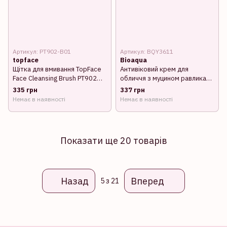
Артикул: PT902-B01
Артикул: BQY3611
topface
Bioaqua
Щітка для вмивання TopFace
Антивіковий крем для
Face Cleansing Brush PT902
обличчя з муцином равлика
B01
BioAqua Snail BQY3611
335 грн
337 грн
Немає в наявності
Немає в наявності
Показати ще 20 товарів
Назад
Вперед
5
з 21