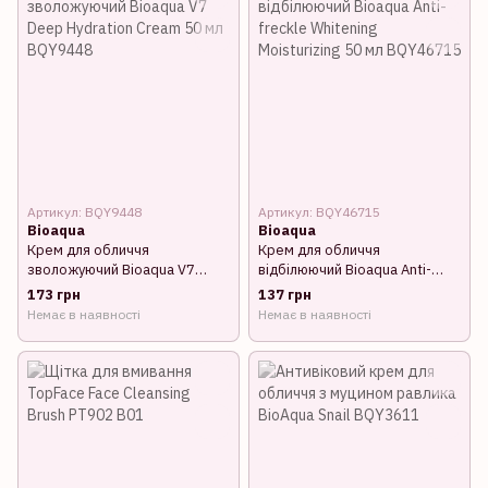
Артикул: BQY9448
Артикул: BQY46715
Bioaqua
Bioaqua
Крем для обличчя
Крем для обличчя
зволожуючий Bioaqua V7
відбілюючий Bioaqua Anti-
Deep Hydration Cream 50 мл
freckle Whitening Moisturizing
173 грн
137 грн
BQY9448
50 мл BQY46715
Немає в наявності
Немає в наявності