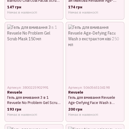
Bamboo Charcoal Facial Scrub
антивікова Revauele Age-
з бамбуковим вугіллям 150 мл
Defying Intense Serum з
147 грн
174 грн
екстрактом ківі 20 мл
Немає в наявності
Немає в наявності
Артикул: 3800225902991
Артикул: 5060565104198
Revuele
Revuele
Гель для вмивання 3 в 1
Гель для вмивання Revuele
Revuele No Problem Gel Scrub
Age-Defying Face Wash з
Mask 150 мл
екстрактом ківі 250 мл
193 грн
200 грн
Немає в наявності
Немає в наявності