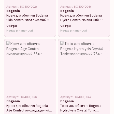
Артикул: BG400(002)
Артикул: BG400(004)
Bogenia
Bogenia
Крем для обличчя Bogenia
Крем для обличчя Bogenia
Skin control зволожуючий 55
Hydro Control живильний 55
мл BG400(002)
мл BG400(004)
98 грн
98 грн
Немає в наявності
Немає в наявності
Артикул: BG400(003)
Артикул: BG400(006)
Bogenia
Bogenia
Крем для обличчя Bogenia
Тонік для обличчя Bogenia
Age Control омолоджуючий
Hydrolysis Crystal Tonic