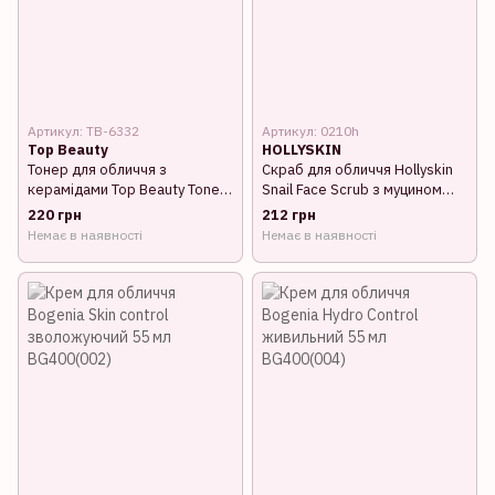
Артикул: TB-6332
Артикул: 0210h
Top Beauty
HOLLYSKIN
Тонер для обличчя з
Скраб для обличчя Hollyskin
керамідами Top Beauty Toner
Snail Face Scrub з муцином
Ceramide Facial заспокійливий
равлика 100 мл
220 грн
212 грн
200 мл
Немає в наявності
Немає в наявності