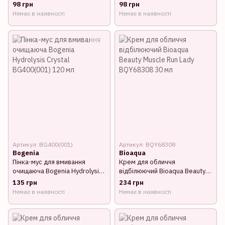
55 мл
зволожуючий 75 мл
98 грн
98 грн
Немає в наявності
Немає в наявності
Артикул: BG400(001)
Артикул: BQY68308
Bogenia
Bioaqua
Пінка-мус для вмивання
Крем для обличчя
очищаюча Bogenia Hydrolysis
відбілюючий Bioaqua Beauty
Crystal BG400(001) 120 мл
Muscle Run Lady BQY68308 30
135 грн
234 грн
мл
Немає в наявності
Немає в наявності