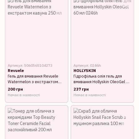
Артикул: 5060565104273
Артикул: 0246h
Revuele
HOLLYSKIN
Гель для вмивання Revuele
Гідрофільна олія гель для
Watermelon з екстрактом
вмивання Hollyskin OleoGel 60
кавуна 250 мл
мл 0246h
200 грн
237 грн
Немає в наявності
Немає в наявності