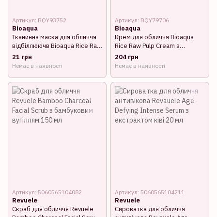
Артикул: BQY93752
Артикул: BQY79706
Bioaqua
Bioaqua
Тканинна маска для обличчя
Крем для обличчя Bioaqua
відбіллюючв Bioaqua Rice Raw
Rice Raw Pulp Cream з
Pulp Mask з рисовим
екстрактом рису та
21 грн
204 грн
екстрактом
гіалуроновою кислотою 50 г
Немає в наявності
Немає в наявності
Артикул: 5060565104082
Артикул: 5060565104211
Revuele
Revuele
Скраб для обличчя Revuele
Сироватка для обличчя