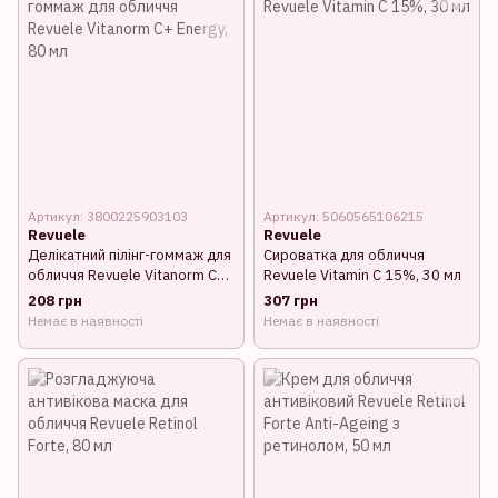
Артикул: 3800225903103
Артикул: 5060565106215
Revuele
Revuele
Делікатний пілінг-гоммаж для
Сироватка для обличчя
обличчя Revuele Vitanorm C+
Revuele Vitamin C 15%, 30 мл
Energy, 80 мл
208 грн
307 грн
Немає в наявності
Немає в наявності