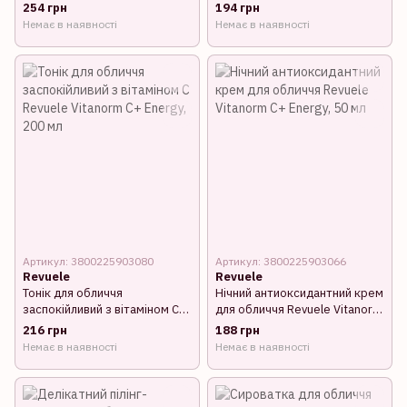
вмивання з екстрактом
Revuele Men, 180 мл
254 грн
194 грн
зеленого чаю Revuele
Немає в наявності
Немає в наявності
Hydrophilic Cleanser, 150 мл
Артикул: 3800225903080
Артикул: 3800225903066
Revuele
Revuele
Тонік для обличчя
Нічний антиоксидантний крем
заспокійливий з вітаміном С
для обличчя Revuele Vitanorm
Revuele Vitanorm C+ Energy,
C+ Energy, 50 мл
216 грн
188 грн
200 мл
Немає в наявності
Немає в наявності