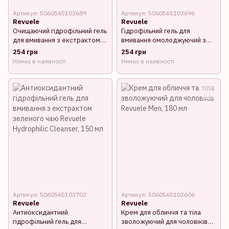
Артикул: 5060565103689
Артикул: 5060565103696
Revuele
Revuele
Очищаючий гідрофільний гель
Гідрофільний гель для
для вмивання з екстрактом
вмивання омолоджуючий з
цитрусових Revuele
лавандовою водою Revuele
254 грн
254 грн
Hydrophilic Cleanser, 150 мл
Hydrophilic Cleanser, 150 мл
Немає в наявності
Немає в наявності
Артикул: 5060565103702
Артикул: 5060565102606
Revuele
Revuele
Антиоксидантний
Крем для обличчя та тіла
гідрофільний гель для
зволожуючий для чоловіків