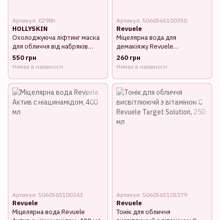
Артикул: 0298h
Артикул: 5060565100350
HOLLYSKIN
Revuele
Охолоджуюча ліфтинг маска
Міцелярна вода для
для обличчя від набряків
демакіяжу Revuele
Hollyskin Artichoke Skin
заспокійлива, 400 мл
550 грн
260 грн
Perfecting Mask, 250 г
Немає в наявності
Немає в наявності
Артикул: 5060565100343
Артикул: 5060565105379
Revuele
Revuele
Міцелярна вода Revuele
Тонік для обличчя