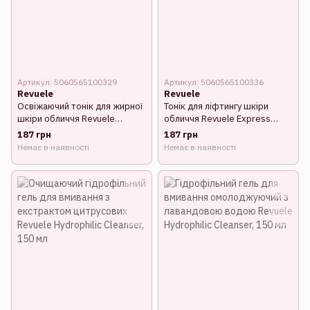
Артикул: 5060565100329
Артикул: 5060565100336
Revuele
Revuele
Освіжаючий тонік для жирної
Тонік для ліфтингу шкіри
шкіри обличчя Revuele
обличчя Revuele Express
Express Tonic, 250 мл
Tonic Lift, 250 мл
187 грн
187 грн
Немає в наявності
Немає в наявності