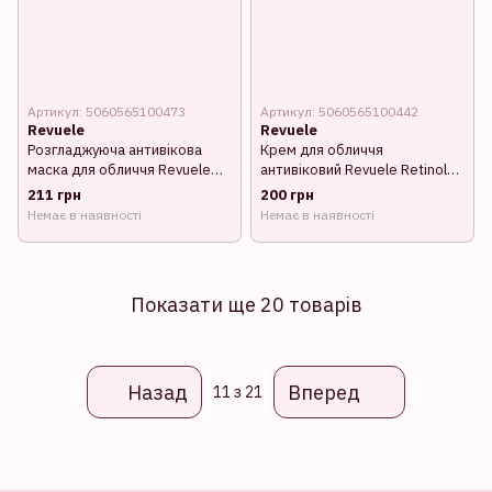
Артикул: 5060565100473
Артикул: 5060565100442
Revuele
Revuele
Розгладжуюча антивікова
Крем для обличчя
маска для обличчя Revuele
антивіковий Revuele Retinol
Retinol Forte, 80 мл
Forte Anti-Ageing з
211 грн
200 грн
ретинолом, 50 мл
Немає в наявності
Немає в наявності
Показати ще 20 товарів
Назад
Вперед
11
з 21