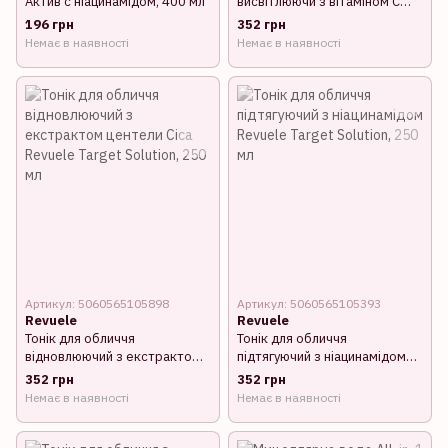
Актив с ніацинамідом, 400 мл
висвітлюючй з вітаміном C
Revuele Target Solution, 250
196 грн
352 грн
мл
Немає в наявності
Немає в наявності
Артикул: 5060565105898
Артикул: 5060565105393
Revuele
Revuele
Тонік для обличчя
Тонік для обличчя
відновлюючий з екстрактом
підтягуючий з ніацинамідом
центели Cіса Revuele Target
Revuele Target Solution, 250
352 грн
352 грн
Solution, 250 мл
мл
Немає в наявності
Немає в наявності