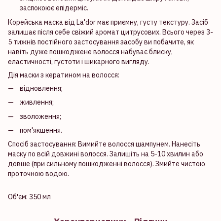
заспокоює епідерміс.
Корейська маска від La'dor має приємну, густу текстуру. Засіб
залишає після себе свіжий аромат цитрусових. Всього через 3-
5 тижнів постійного застосування засобу ви побачите, як
навіть дуже пошкоджене волосся набуває блиску,
еластичності, густоти і шикарного вигляду.
Дія маски з кератином на волосся:
відновлення;
живлення;
зволоження;
пом'якшення.
Спосіб застосування: Вимийте волосся шампунем. Нанесіть
маску по всій довжині волосся. Залишіть на 5-10 хвилин або
довше (при сильному пошкодженні волосся). Змийте чистою
проточною водою.
Об'єм: 350 мл