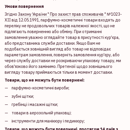
Умови повернення
Згідно
Закону України " Про захист прав споживачів "
№1023-
XII від 12.05.1991, парфумно-косметичні товари входять до
переліку не продовольчих товарів належної якості, що не
підлягають поверненню або обміну. При отриманні
замовлення уважно оглядайте товар в присутності кур'єра,
або представника служби доставки. Якщо Вам не
подобається зовнішній вигляд або товар не відповідає
параметрам замовлення, поверніть замовлення кур'єру, або
через службу доставки не розкриваючи упаковку товару, ми
обов'язково його замінимо. Претензії щодо зовнішнього
вигляду товару приймаються тільки в момент доставки.
Товари, що не можуть бути повернені:
парфумно-косметичні вироби;
зубні щітки;
гребінці і масажні щітки;
товари в аерозольній упаковці;
інструменти для манікюру і педикюру;
Товари, що можуть бути повернені, протягом 14 днів з