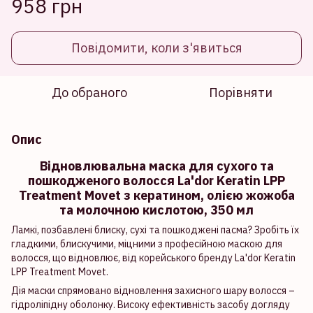
958 грн
Повідомити, коли з'явиться
До обраного
Порівняти
Опис
Відновлювальна маска для сухого та
пошкодженого волосся La'dor Keratin LPP
Treatment Movet з кератином, олією жожоба
та молочною кислотою, 350 мл
Ламкі, позбавлені блиску, сухі та пошкоджені пасма? Зробіть їх
гладкими, блискучими, міцними з професійною маскою для
волосся, що відновлює, від корейського бренду La'dor Keratin
LPP Treatment Movet.
Дія маски спрямовано відновлення захисного шару волосся –
гідроліпідну оболонку. Високу ефективність засобу догляду