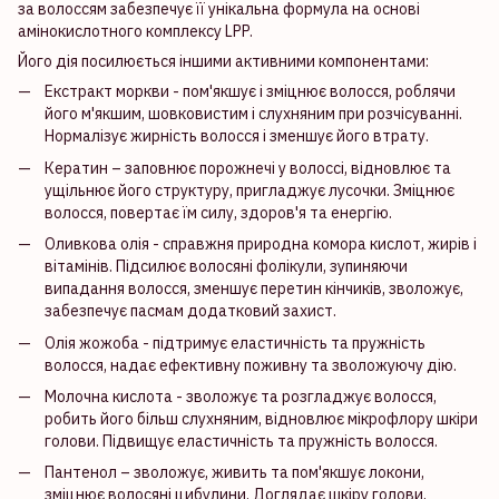
за волоссям забезпечує її унікальна формула на основі
амінокислотного комплексу LPP.
Його дія посилюється іншими активними компонентами:
Екстракт моркви - пом'якшує і зміцнює волосся, роблячи
його м'якшим, шовковистим і слухняним при розчісуванні.
Нормалізує жирність волосся і зменшує його втрату.
Кератин – заповнює порожнечі у волоссі, відновлює та
ущільнює його структуру, пригладжує лусочки. Зміцнює
волосся, повертає їм силу, здоров'я та енергію.
Оливкова олія - справжня природна комора кислот, жирів і
вітамінів. Підсилює волосяні фолікули, зупиняючи
випадання волосся, зменшує перетин кінчиків, зволожує,
забезпечує пасмам додатковий захист.
Олія жожоба - підтримує еластичність та пружність
волосся, надає ефективну поживну та зволожуючу дію.
Молочна кислота - зволожує та розгладжує волосся,
робить його більш слухняним, відновлює мікрофлору шкіри
голови. Підвищує еластичність та пружність волосся.
Пантенол – зволожує, живить та пом'якшує локони,
зміцнює волосяні цибулини. Доглядає шкіру голови,