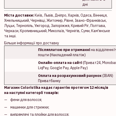
дні
Міста доставки:
Київ, Львів, Дніпро, Харків, Одеса, Вінниця,
Хмельницький, Чернівці, Житомир, Рівне, Івано-Франківськ,
Луцьк, Тернопіль, Ужгород, Запоріжжя, Кривий Ріг, Полтава,
Черкаси, Кропивницький, Миколаїв, Чернігів, Суми, Кам'янське
та інші.
Більше інформації про доставку
Післяплатою при отриманні
на відділенні 
пошти (Накладений платіж)
Онлайн-оплата на сайті
(Приват24, Monoban
LiqPay, Google Pay, Apple Pay)
Оплата на розрахунковий рахунок
(IBAN)
Приватбанку
Магазин Coloristika надає гарантію протягом 12 місяців
на наступні категорії товарів:
фени для волосся;
машинки для стрижки;
випрямлячі та плойки для волосся;