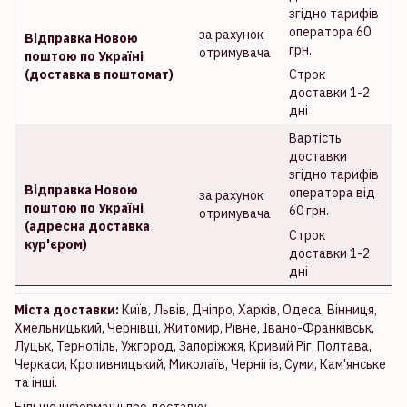
згідно тарифів
оператора 60
за рахунок
Відправка Новою
грн.
отримувача
поштою по Україні
(доставка в поштомат)
Строк
доставки 1-2
дні
Вартість
доставки
згідно тарифів
Відправка Новою
оператора від
за рахунок
поштою по Україні
60 грн.
отримувача
(адресна доставка
Строк
кур'єром)
доставки 1-2
дні
Міста доставки:
Київ, Львів, Дніпро, Харків, Одеса, Вінниця,
Хмельницький, Чернівці, Житомир, Рівне, Івано-Франківськ,
Луцьк, Тернопіль, Ужгород, Запоріжжя, Кривий Ріг, Полтава,
Черкаси, Кропивницький, Миколаїв, Чернігів, Суми, Кам'янське
та інші.
Більше інформації про доставку