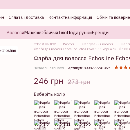
ин
Оплата і доставка
Контактна інформація
Обмін та поверн
а
Волосся
Макіяж
Обличчя
Тіло
Подарунки
Бренди
Coloristika 💙💛
Волосся
Фарбування волосся
Фарб
Фарба для волосся Echosline Echos Color 1.11 чорно-синій 100 
Фарба для волосся Echosline Echos
Немає в наявності
Артикул: 8008277241357
246 грн
273 грн
Виберіть колір