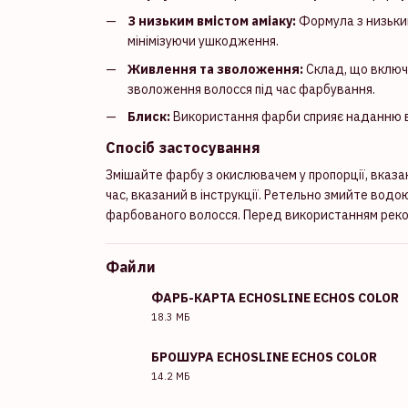
З низьким вмістом аміаку:
Формула з низьким
мінімізуючи ушкодження.
Живлення та зволоження:
Склад, що вклю
зволоження волосся під час фарбування.
Блиск:
Використання фарби сприяє наданню в
Спосіб застосування
Змішайте фарбу з окислювачем у пропорції, вказані
час, вказаний в інструкції. Ретельно змийте вод
фарбованого волосся. Перед використанням реком
Файли
ФАРБ-КАРТА ECHOSLINE ECHOS COLOR
18.3 МБ
PDF
БРОШУРА ECHOSLINE ECHOS COLOR
14.2 МБ
PDF