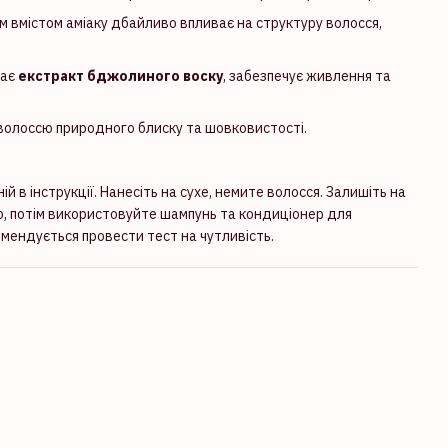
 вмістом аміаку дбайливо впливає на структуру волосся,
чає
екстракт бджолиного воску
, забезпечує живлення та
олоссю природного блиску та шовковистості.
й в інструкції. Нанесіть на сухе, немите волосся. Залишіть на
ою, потім використовуйте шампунь та кондиціонер для
ендується провести тест на чутливість.