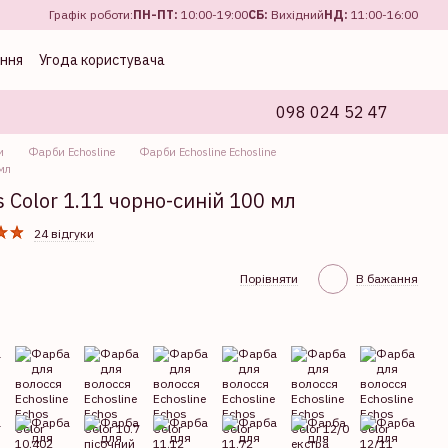
Графік роботи:
ПН-ПТ:
10:00-19:00
CБ:
Вихідний
НД:
11:00-16:00
ення
Угода користувача
098 024 52 47
и
Фарби Echosline
Фарби Echosline Echosline
мл
 Color 1.11 чорно-синій 100 мл
24 відгуки
Порівняти
В бажання