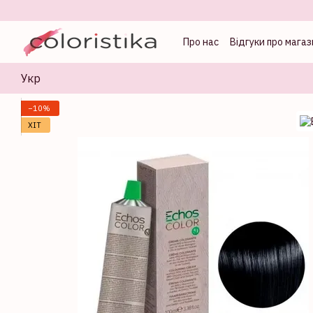
Перейти до основного контенту
Про нас
Відгуки про магаз
Оферта
Блог колорист
Укр
−10%
ХІТ