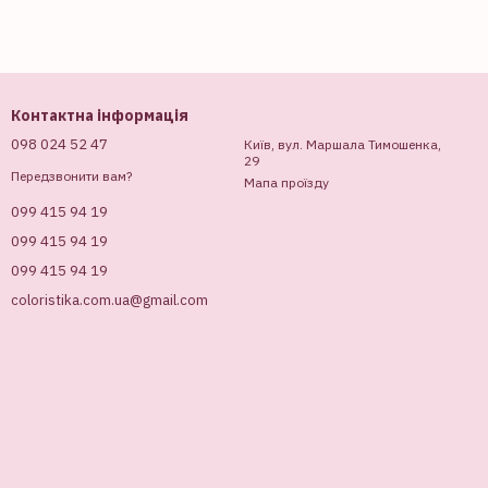
Контактна інформація
098 024 52 47
Київ, вул. Маршала Тимошенка,
29
Передзвонити вам?
Мапа проїзду
099 415 94 19
099 415 94 19
099 415 94 19
coloristika.com.ua@gmail.com