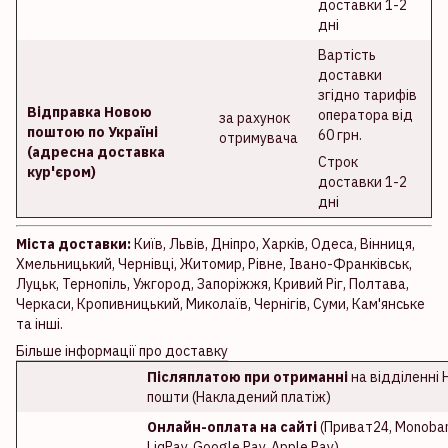
доставки 1-2
дні
Вартість
доставки
згідно тарифів
Відправка Новою
оператора від
за рахунок
поштою по Україні
60 грн.
отримувача
(адресна доставка
Строк
кур'єром)
доставки 1-2
дні
Міста доставки:
Київ, Львів, Дніпро, Харків, Одеса, Вінниця,
Хмельницький, Чернівці, Житомир, Рівне, Івано-Франківськ,
Луцьк, Тернопіль, Ужгород, Запоріжжя, Кривий Ріг, Полтава,
Черкаси, Кропивницький, Миколаїв, Чернігів, Суми, Кам'янське
та інші.
Більше інформації про доставку
Післяплатою при отриманні
на відділенні 
пошти (Накладений платіж)
Онлайн-оплата на сайті
(Приват24, Monoban
LiqPay, Google Pay, Apple Pay)