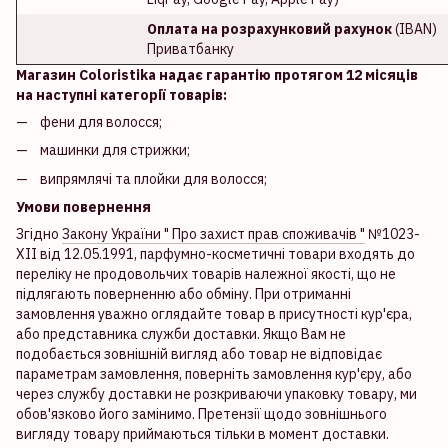
Оплата на розрахунковий рахунок
(IBAN)
Приватбанку
Магазин Coloristika надає гарантію протягом 12 місяців
на наступні категорії товарів:
фени для волосся;
машинки для стрижки;
випрямлячі та плойки для волосся;
Умови повернення
Згідно
Закону України " Про захист прав споживачів "
№1023-
XII від 12.05.1991, парфумно-косметичні товари входять до
переліку не продовольчих товарів належної якості, що не
підлягають поверненню або обміну. При отриманні
замовлення уважно оглядайте товар в присутності кур'єра,
або представника служби доставки. Якщо Вам не
подобається зовнішній вигляд або товар не відповідає
параметрам замовлення, поверніть замовлення кур'єру, або
через службу доставки не розкриваючи упаковку товару, ми
обов'язково його замінимо. Претензії щодо зовнішнього
вигляду товару приймаються тільки в момент доставки.