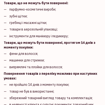
Товари, що не можуть бути повернені:
парфумно-косметичні вироби;
зубні щітки;
гребінці і масажні щітки;
товари в аерозольній упаковці;
інструменти для манікюру і педикюру;
Товари, що можуть бути повернені, протягом 14 днів з
моменту покупки:
фени для волосся;
машинки для стрижки;
випрямлячі та плойки для волосся;
Повернення товарів з переліку можливо при наступних
умовах:
не пройшло 14 днів з моменту покупки;
товар не був в використанні;
збережний товарний вигляд товару та комплектація;
в наявності клієнта є супутні документи: товарний чек,