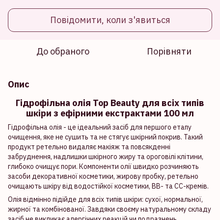
Повідомити, коли з'явиться
До обраного
Порівняти
Опис
Гідрофільна олія Top Beauty для всіх типів
шкіри з ефірними екстрактами 100 мл
Гідрофільна олія - це ідеальний засіб для першого етапу
очищення, яке не сушить та не стягує шкірний покрив. Такий
продукт ретельно видаляє макіяж та повсякденні
забруднення, надлишки шкірного жиру та ороговілі клітини,
глибоко очищує пори. Компоненти олії швидко розчиняють
засоби декоративної косметики, жирову пробку, ретельно
очищають шкіру від водостійкої косметики, ВВ- та СС-кремів.
Олія відмінно підійде для всіх типів шкіри: сухої, нормальної,
жирної та комбінованої. Завдяки своєму натуральному складу
засіб не викликає алергічних реакцій чи подразнень