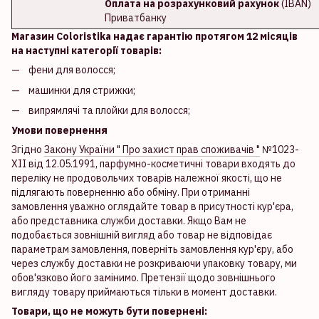
Оплата на розрахунковий рахунок
(IBAN)
Приватбанку
Магазин Coloristika надає гарантію протягом 12 місяців
на наступні категорії товарів:
фени для волосся;
машинки для стрижки;
випрямлячі та плойки для волосся;
Умови повернення
Згідно
Закону України " Про захист прав споживачів "
№1023-
XII від 12.05.1991, парфумно-косметичні товари входять до
переліку не продовольчих товарів належної якості, що не
підлягають поверненню або обміну. При отриманні
замовлення уважно оглядайте товар в присутності кур'єра,
або представника служби доставки. Якщо Вам не
подобається зовнішній вигляд або товар не відповідає
параметрам замовлення, поверніть замовлення кур'єру, або
через службу доставки не розкриваючи упаковку товару, ми
обов'язково його замінимо. Претензії щодо зовнішнього
вигляду товару приймаються тільки в момент доставки.
Товари, що не можуть бути повернені: