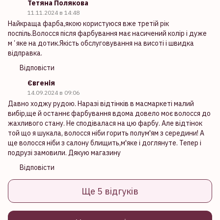
Тетяна Полякова
11.11.2024 в 14:48
Найкраща фарба,якою користуюся вже третій рік
поспіль.Волосся після фарбування має насичений колір і дуже
мʼяке на дотик.Якість обслуговування на висоті і швидка
відправка.
Відповісти
Євгенія
14.09.2024 в 09:06
Давно ходжу рудою. Наразі відтінків в масмаркеті малий
вибір,ще й останнє фарбування вдома довело моє волосся до
жахливого стану. Не сподівалася на цю фарбу. Але відтінок
той що я шукала, волосся ніби горить полум'ям з середини! А
ще волосся ніби з салону блищить,м'яке і доглянуте. Тепер і
подрузі замовили. Дякую магазину
Відповісти
Ще 5 відгуків