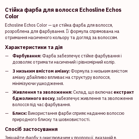
Стійка фарба для волосся Echosline Echos
Color
Echosline Echos Color — це стійка фарба для волосся,
розроблена для фарбування. Її формула спрямована на
отримання насиченого кольору та догляд за волоссям.
Характеристики та дія
Фарбування:
Фарба забезпечує стійке фарбування і
дозволяє отримати насичений і рівномірний колір.
З низьким вмістом аміаку:
Формула з низьким вмістом
аміаку дбайливо впливає на структуру волосся,
мінімізуючи ушкодження.
Живлення та зволоження:
Склад, що включає
екстракт
бджолиного воску
, забезпечує живлення та зволоження
волосся під час фарбування.
Блиск:
Використання фарби сприяє наданню волоссю
природного блиску та шовковистості.
Спосіб застосування
Змішайте фарбу з окислювачем у пропорції, вказаній в