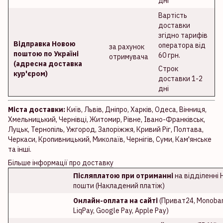
дні
Вартість
доставки
згідно тарифів
Відправка Новою
оператора від
за рахунок
поштою по Україні
60 грн.
отримувача
(адресна доставка
Строк
кур'єром)
доставки 1-2
дні
Міста доставки:
Київ, Львів, Дніпро, Харків, Одеса, Вінниця,
Хмельницький, Чернівці, Житомир, Рівне, Івано-Франківськ,
Луцьк, Тернопіль, Ужгород, Запоріжжя, Кривий Ріг, Полтава,
Черкаси, Кропивницький, Миколаїв, Чернігів, Суми, Кам'янське
та інші.
Більше інформації про доставку
Післяплатою при отриманні
на відділенні 
пошти (Накладений платіж)
Онлайн-оплата на сайті
(Приват24, Monoban
LiqPay, Google Pay, Apple Pay)