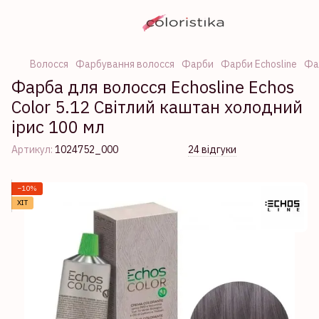
Волосся
Фарбування волосся
Фарби
Фарби Echosline
Фар
Фарба для волосся Echosline Echos
Color 5.12 Світлий каштан холодний
ірис 100 мл
Артикул:
1024752_000
24 відгуки
−10%
ХІТ