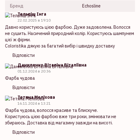
Бренд
Echosline
Тельпіш Інга
22.02.2025 в 19:10
Давно користуюсь цією фарбою. Дуже задоволена. Волосся
не сушить. Насичений природний колір. Користуюсь шампунем
цієї ж фірми.
Coloristika дякую за багатий вибір і швидку доставку
Відповісти
Даниленко Віталіна Віталіївна
01.12.2024 в 20:36
Фарба чудова
Відповісти
Тетяна Меліхова
16.11.2024 в 13:21
Фарба чудова, волосся красиве та блискуче.
Користуюсь цією фарбою вже три роки, змінювати не
збираюсь. Доставка від магазину завжди на висоті.
Відповісти