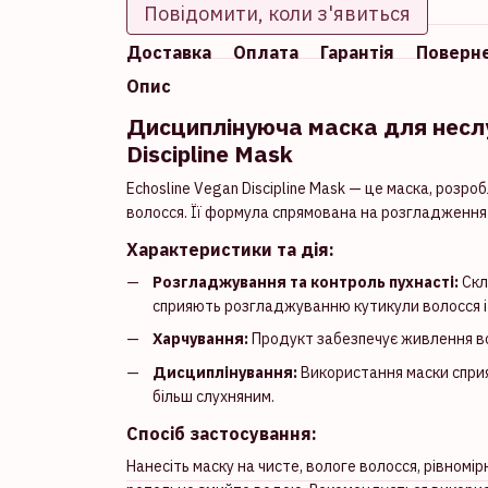
Повідомити, коли з'явиться
Доставка
Оплата
Гарантія
Поверн
Опис
Дисциплінуюча маска для неслу
Discipline Mask
Echosline Vegan Discipline Mask — це маска, розр
волосся. Її формула спрямована на розгладження
Характеристики та дія:
Розгладжування та контроль пухнасті:
Скл
сприяють розгладжуванню кутикули волосся і
Харчування:
Продукт забезпечує живлення вол
Дисциплінування:
Використання маски сприя
більш слухняним.
Спосіб застосування:
Нанесіть маску на чисте, вологе волосся, рівномір