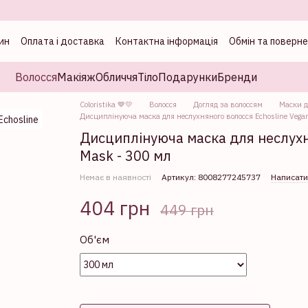
ин
Оплата і доставка
Контактна інформація
Обмін та поверн
а
Волосся
Макіяж
Обличчя
Тіло
Подарунки
Бренди
Coloristika 💙💛
Волосся
Догляд за волоссям
Маски д
Дисциплінуюча маска для неслухняного волосся Echosline Vegan
Дисциплінуюча маска для неслухня
Mask - 300 мл
Немає в наявності
Артикул: 8008277245737
Написати
404 грн
449 грн
Об'єм