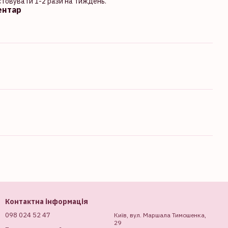
товувати 1-2 рази на тиждень.
ентар
Контактна інформація
098 024 52 47
Київ, вул. Маршала Тимошенка,
29