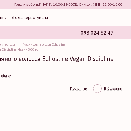
Графік роботи:
ПН-ПТ:
10:00-19:00
CБ:
Вихідний
НД:
11:00-16:00
ення
Угода користувача
098 024 52 47
ля волосся
Маски для волосся Echosline
 Discipline Mask - 300 мл
ного волосся Echosline Vegan Discipline
 відгук
Порівняти
В бажання