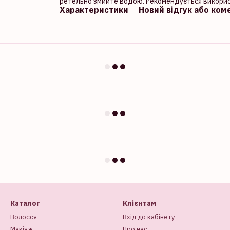
ретельно змийте водою. Рекомендується викорис
Характеристики
Новий відгук або ком
Каталог
Клієнтам
Волосся
Вхід до кабінету
Макіяж
Про нас