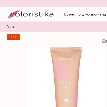
Перейти до основного контенту
Про нас
Відгуки про магаз
Оферта
Блог колорист
Укр
−10%