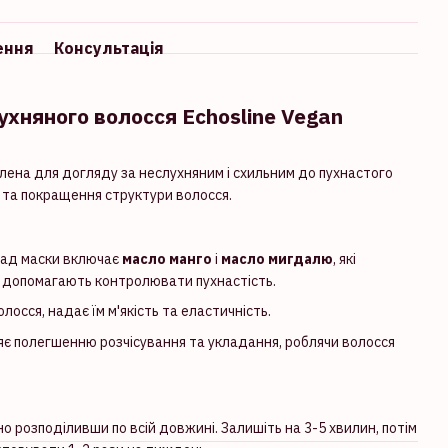
ення
Консультація
хняного волосся Echosline Vegan
облена для догляду за неслухняним і схильним до пухнастого
 та покращення структури волосся.
ад маски включає
масло манго
і
масло мигдалю
, які
 допомагають контролювати пухнастість.
осся, надає їм м'якість та еластичність.
є полегшенню розчісування та укладання, роблячи волосся
но розподіливши по всій довжині. Залишіть на 3-5 хвилин, потім