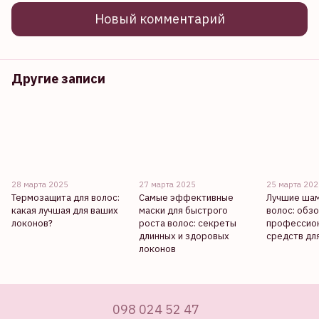
Новый комментарий
Другие записи
28 марта 2025
27 марта 2025
25 марта 20
Термозащита для волос:
Самые эффективные
Лучшие шам
какая лучшая для ваших
маски для быстрого
волос: обз
локонов?
роста волос: секреты
профессио
длинных и здоровых
средств дл
локонов
098 024 52 47