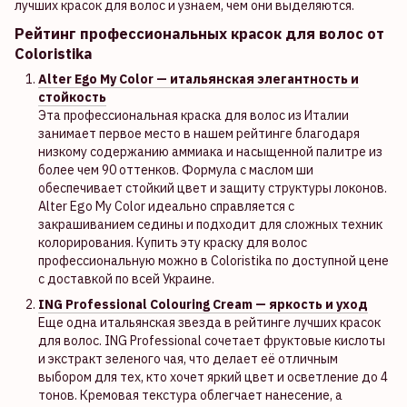
лучших красок для волос и узнаем, чем они выделяются.
Рейтинг профессиональных красок для волос от
Coloristika
Alter Ego My Color — итальянская элегантность и
стойкость
Эта профессиональная краска для волос из Италии
занимает первое место в нашем рейтинге благодаря
низкому содержанию аммиака и насыщенной палитре из
более чем 90 оттенков. Формула с маслом ши
обеспечивает стойкий цвет и защиту структуры локонов.
Alter Ego My Color идеально справляется с
закрашиванием седины и подходит для сложных техник
колорирования. Купить эту краску для волос
профессиональную можно в Coloristika по доступной цене
с доставкой по всей Украине.
ING Professional Colouring Cream — яркость и уход
Еще одна итальянская звезда в рейтинге лучших красок
для волос. ING Professional сочетает фруктовые кислоты
и экстракт зеленого чая, что делает её отличным
выбором для тех, кто хочет яркий цвет и осветление до 4
тонов. Кремовая текстура облегчает нанесение, а