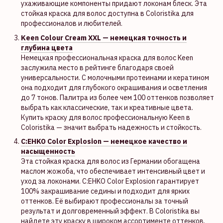
ухаживающие компоненты придают локонам блеск. Эта
стойкая краска для волос доступна в Coloristika для
профессионалов и любителей.
Keen Colour Cream XXL — немецкая точность и
глубина цвета
Немецкая профессиональная краска для волос Keen
заслужила место в рейтинге благодаря своей
универсальности. С молочными протеинами и кератином
она подходит для глубокого окрашивания и осветления
до 7 тонов. Палитра из более чем 100 оттенков позволяет
выбрать как классические, так и креативные цвета.
Купить краску для волос профессиональную Keen в
Coloristika — значит выбрать надежность и стойкость.
C:EHKO Color Explosion — немецкое качество и
насыщенность
Эта стойкая краска для волос из Германии обогащена
маслом жожоба, что обеспечивает интенсивный цвет и
уход за локонами. C:EHKO Color Explosion гарантирует
100% закрашивание седины и подходит для ярких
оттенков. Её выбирают профессионалы за точный
результат и долговременный эффект. В Coloristika вы
найдете эту краску в широком ассортименте оттенков.