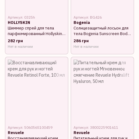
Артикул: 0325h
Артикул: BG426
HOLLYSKIN
Bogenia
Шиммер спрей для тела
Солнцезащитный лосьон для
парфюмированный Hollyskin
тела Bogenia Sunscreen Body
Luster Gold золотистый 150
Lotion SPF35, 200 мл
282 грн
286 грн
мл
Нет в наличии
Нет в наличии
Артикул: 5060565100459
Артикул: 3800225901611
Revuele
Revuele
Восстанавливающий крем
Питательный крем для рук и