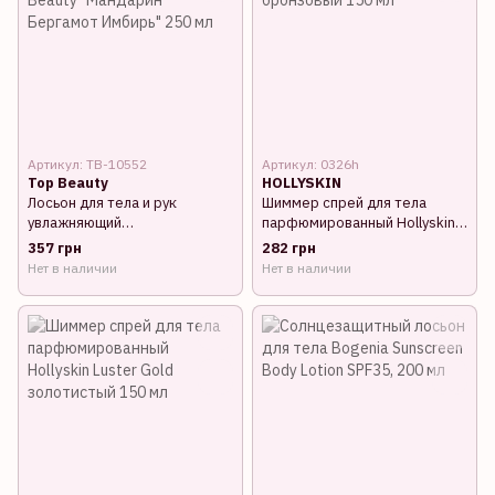
Артикул: TB-10552
Артикул: 0326h
Top Beauty
HOLLYSKIN
Лосьон для тела и рук
Шиммер спрей для тела
увлажняющий
парфюмированный Hollyskin
парфюмированный Top
Luster Bronze, бронзовый 150
357 грн
282 грн
Beauty "Мандарин Бергамот
мл
Нет в наличии
Нет в наличии
Имбирь" 250 мл