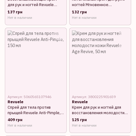
для рук и ногтей Revuele
ногтей Мгновенное
Retinol Forte, 100 мл
смягчение Revuele Hydralift
137 грн
132 грн
Hyaluron, 50 мл
Нет в наличии
Нет в наличии
Артикул: 5060565107946
Артикул: 3800225901659
Revuele
Revuele
Спрей для тела против
Крем для рук и ногтей для
прыщей Revuele Anti-Pimple,
восстановления молодости
150 мл
кожи Revuele Age Revive, 50
409 грн
125 грн
мл
Нет в наличии
Нет в наличии