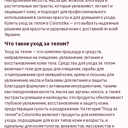
гиалуроновая кислота, масла ши, жожоба, алоэ вера и
растительные экстракты, которые увлажняют, питают и
защищают кожу, и подходят для профессионального
использования в салонах красоты и для домашнего ухода.
Купить уход за телом в Coloristika — это выбрать надежные
решения для красоты и здоровья кожи с доставкой по всей
Украине.
Что такое уход за телом?
Уход за телом — это комплекс процедур и средств,
направленных на очищение, увлажнение, питание и
восстановление кожи тела. Средства для ухода за телом
включают гели для душа для очищения, скрабы для
отшелушивания ороговевшей кожи, кремы и лосьоны для
увлажнения, масла и бальзамы для питания и защиты.
Благодаря формулам с активными ингредиентами, такими
как гиалуроновая кислота, масла ши, арганы, кокоса, а также
экстракты ромашки и календулы, эти продукты обеспечивают
глубокое увлажнение, восстановление и защиту кожи,
предотвращая сухость и раздражение. Категория "Уход за
телом" в Coloristika включает продукты для комплексного
ухода, подходящие для всех типов кожи и возраста, и
идеальны для косметологов, визажистов, массажистов и