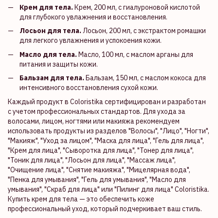
Крем для тела.
Крем, 200 мл, с гиалуроновой кислотой
для глубокого увлажнения и восстановления.
Лосьон для тела.
Лосьон, 200 мл, с экстрактом ромашки
для легкого увлажнения и успокоения кожи.
Масло для тела.
Масло, 100 мл, с маслом арганы для
питания и защиты кожи.
Бальзам для тела.
Бальзам, 150 мл, с маслом кокоса для
интенсивного восстановления сухой кожи.
Каждый продукт в Coloristika сертифицирован и разработан
с учетом профессиональных стандартов. Для ухода за
волосами, лицом, ногтями или макияжа рекомендуем
использовать продукты из разделов "Волосы", "Лицо", "Ногти",
"Макияж", "Уход за лицом", "Маска для лица", "Гель для лица",
"Крем для лица", "Сыворотка для лица", "Тонер для лица",
"Тоник для лица", "Лосьон для лица", "Массаж лица",
"Очищение лица", "Снятие макияжа", "Мицелярная вода",
"Пенка для умывания", "Гель для умывания", "Масло для
умывания", "Скраб для лица" или "Пилинг для лица" Coloristika.
Купить крем для тела — это обеспечить коже
профессиональный уход, который подчеркивает ваш стиль.