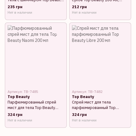
Glow Shine 100 мл
Золото
235 грн
212 грн
Нет в наличии
Нет в наличии
Артикул: TB-7485
Артикул: TB-7482
Top Beauty
Top Beauty
Парфюмированный спрей
Спрей мист для тела
мист для тела Top Beauty
парфюмированный Top
Naomi 200 мл
Beauty Libre 200 мл
324 грн
324 грн
Нет в наличии
Нет в наличии