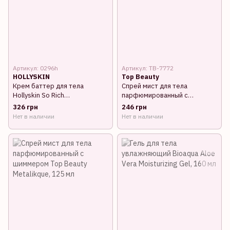
Артикул: 0296h
Артикул: TB-7772
HOLLYSKIN
Top Beauty
Крем баттер для тела
Спрей мист для тела
Hollyskin So Rich
парфюмированный с
парфюмированный 100 мл
шиммером Top Beauty
326 грн
246 грн
0296h
Sorbeto Rose, 125 мл
Нет в наличии
Нет в наличии