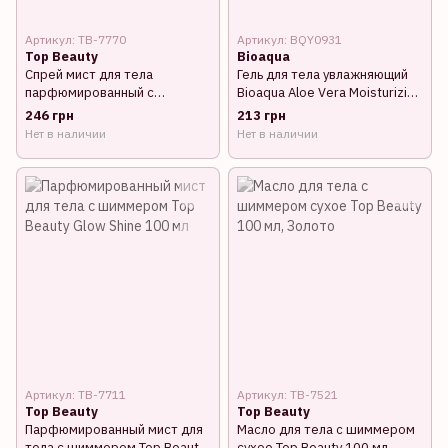
Артикул: TB-7770
Артикул: BQY0931
Top Beauty
Bioaqua
Спрей мист для тела
Гель для тела увлажняющий
парфюмированный с
Bioaqua Aloe Vera Moisturizing
шиммером Top Beauty
Gel, 160 мл
246 грн
213 грн
Metalikque, 125 мл
Нет в наличии
Нет в наличии
Артикул: TB-7711
Артикул: TB-7521
Top Beauty
Top Beauty
Парфюмированный мист для
Масло для тела с шиммером
тела с шиммером Top Beauty
сухое Top Beauty 100 мл,