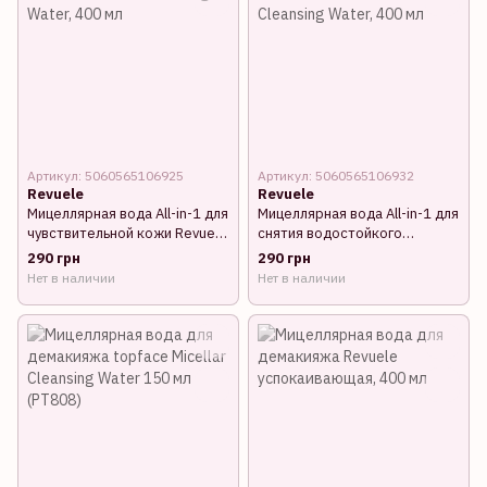
Артикул: 5060565106925
Артикул: 5060565106932
Revuele
Revuele
Мицеллярная вода All-in-1 для
Мицеллярная вода All-in-1 для
чувствительной кожи Revuele
снятия водостойкого
Micellar Cleansing Water, 400
макияжа Revuele Micellar
290 грн
290 грн
мл
Cleansing Water, 400 мл
Нет в наличии
Нет в наличии