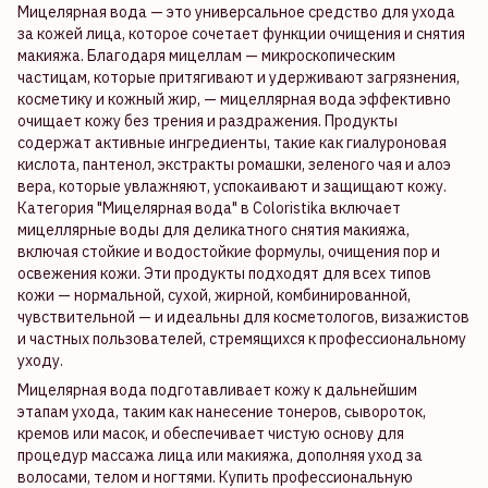
Мицелярная вода — это универсальное средство для ухода
за кожей лица, которое сочетает функции очищения и снятия
макияжа. Благодаря мицеллам — микроскопическим
частицам, которые притягивают и удерживают загрязнения,
косметику и кожный жир, — мицеллярная вода эффективно
очищает кожу без трения и раздражения. Продукты
содержат активные ингредиенты, такие как гиалуроновая
кислота, пантенол, экстракты ромашки, зеленого чая и алоэ
вера, которые увлажняют, успокаивают и защищают кожу.
Категория "Мицелярная вода" в Coloristika включает
мицеллярные воды для деликатного снятия макияжа,
включая стойкие и водостойкие формулы, очищения пор и
освежения кожи. Эти продукты подходят для всех типов
кожи — нормальной, сухой, жирной, комбинированной,
чувствительной — и идеальны для косметологов, визажистов
и частных пользователей, стремящихся к профессиональному
уходу.
Мицелярная вода подготавливает кожу к дальнейшим
этапам ухода, таким как нанесение тонеров, сывороток,
кремов или масок, и обеспечивает чистую основу для
процедур массажа лица или макияжа, дополняя уход за
волосами, телом и ногтями. Купить профессиональную