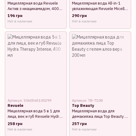
Мицеллярная вода Revuele
Мицеллярная вода All-in-1
Актив з ниацинамидом, 400
увлажняющая Revuele Micellar
мл
Cleansing Water, 400 мл
196 грн
290 грн
Нет в наличии
Нет в наличии
Артикул: 5060565100299
Артикул: TB-7108
Revuele
Top Beauty
Мицеллярная вода 5 в 1 для
Мицеллярная вода для
лица, век и губ Revuele Hydra
демакияжа лица Top Beauty с
Therapy Intense, 400 мл
гелем алоэ вера 200 мл
258 грн
257 грн
Нет в наличии
Нет в наличии