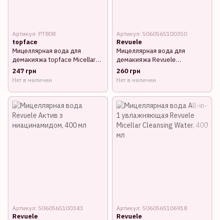
Артикул: PT808
Артикул: 5060565100350
topface
Revuele
Мицеллярная вода для
Мицеллярная вода для
демакияжа topface Micellar
демакияжа Revuele
Cleansing Water 150 мл
успокаивающая, 400 мл
247 грн
260 грн
(PT808)
Нет в наличии
Нет в наличии
Артикул: 5060565100343
Артикул: 5060565106918
Revuele
Revuele