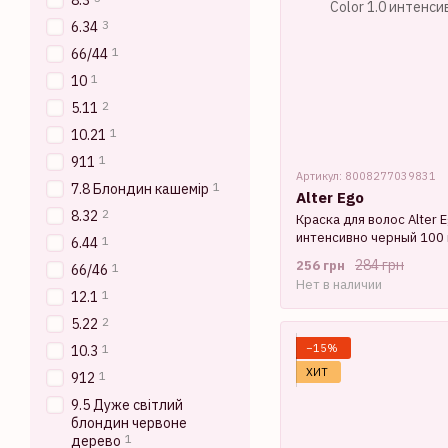
8.3
3
6.34
1
66/44
1
10
2
5.11
1
10.21
1
911
Артикул: 8008277039831
1
7.8 Блондин кашемір
Alter Ego
2
8.32
Краска для волос Alter E
интенсивно черный 100
1
6.44
284 грн
256 грн
1
66/46
Нет в наличии
1
12.1
2
5.22
−15%
1
10.3
ХИТ
1
912
9.5 Дуже світлий
блондин червоне
1
дерево