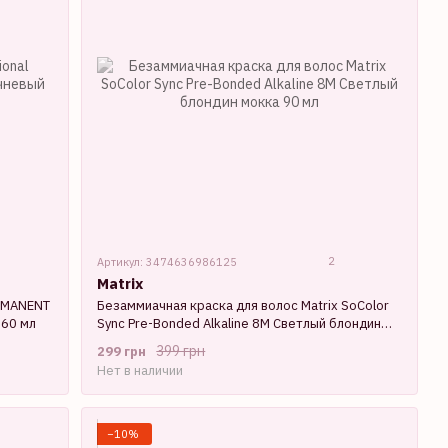
2
Артикул: 3474636986125
Matrix
ERMANENT
Безаммиачная краска для волос Matrix SoColor
 60 мл
Sync Pre-Bonded Alkaline 8M Светлый блондин
мокка 90 мл
399 грн
299 грн
Нет в наличии
−10%