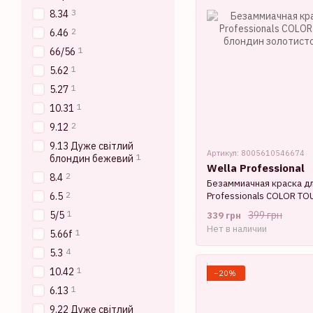
3
8.34
2
6.46
1
66/56
1
5.62
1
5.27
1
10.31
2
9.12
9.13 Дуже світлий
Артикул: 8005610546674
1
блондин бежевий
Wella Professional
2
8.4
Безаммиачная краска дл
2
Professionals COLOR TO
6.5
блондин золотисто-кор
1
5/5
399 грн
339 грн
Нет в наличии
1
5.66f
4
5.3
1
10.42
−20%
1
6.13
9.22 Дуже світлий