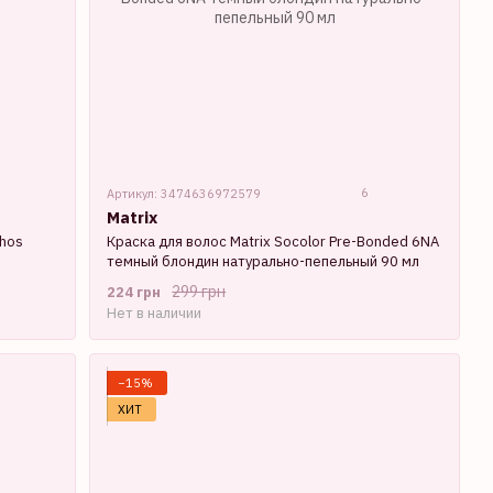
6
Артикул: 3474636972579
Matrix
chos
Краска для волос Matrix Socolor Pre-Bonded 6NA
темный блондин натурально-пепельный 90 мл
299 грн
224 грн
Нет в наличии
−15%
ХИТ