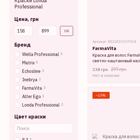
Краски Londa
Professional
Цена, грн
От Цена, грн
До Цена, грн
OK
Артикул: 8022033107534
Бренд
FarmaVita
3
Wella Professional
Краска для волос FarmaVi
светло-каштановый нас
5
Matrix
мл
297 грн
238 грн
3
Echosline
Нет в наличии
2
Inebrya
3
FarmaVita
−10%
1
Alter Ego
2
Londa Professional
Цвет краски
3