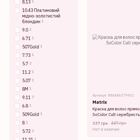
1
8.13
10.43 Платиновий
мідно-золотистий
1
блондин
2
9.0
1
6.71
1
507Gold
1
7.73
2
5.7
1
11.2
1
5.07
1
8M
Артикул: 884486379931
3
9.11
Matrix
1
6.8
Краска для волос прямо
1
509Gold
SoColor Cult серебрист
1
8
449 грн
337 грн
Нет в наличии
2
5.72
1
11.21