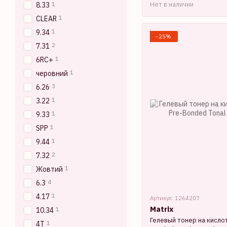
1
Нет в наличии
8.33
1
CLEAR
1
9.34
−25%
2
7.31
1
6RC+
1
черовний
3
6.26
1
3.22
1
9.33
1
SPP
1
9.44
2
7.32
1
Жовтий
4
6.3
1
4.17
Артикул: 1264207
Matrix
1
10.34
Гелевый тонер на кислот
1
4T