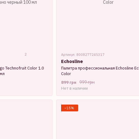
2
Артикул: 8008277245317
Echosline
go Technofruit Color 1.0
Палитра профессиональная Echosline E
 мл
Color
999 грн
899 грн
Нет в наличии
−15%