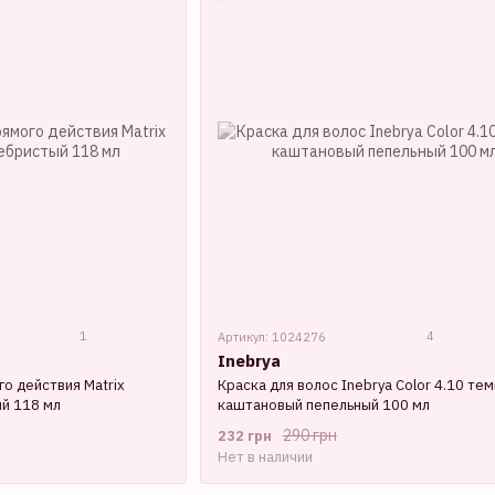
1
4
Артикул: 1024276
Inebrya
го действия Matrix
Краска для волос Inebrya Сolor 4.10 тем
ый 118 мл
каштановый пепельный 100 мл
290 грн
232 грн
Нет в наличии