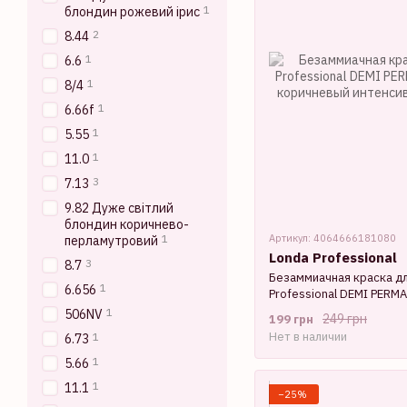
1
блондин рожевий ірис
2
8.44
1
6.6
1
8/4
1
6.66f
1
5.55
1
11.0
3
7.13
9.82 Дуже світлий
блондин коричнево-
Артикул: 4064666181080
1
перламутровий
Londa Professional
3
8.7
Безаммиачная краска дл
1
6.656
Professional DEMI PERM
коричневый интенсивно
1
506NV
249 грн
199 грн
Нет в наличии
1
6.73
1
5.66
1
11.1
−25%