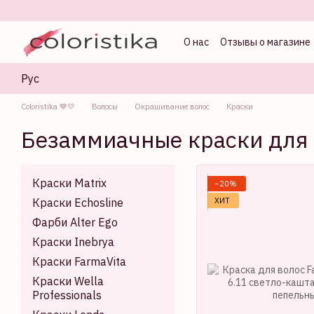
Перейти к основному контенту
О нас
Отзывы о магазине
Оферта
Блог колорист
Рус
Coloristika 💙💛
Волосы
Окрашивание волос
Краски
Безаммиачные краски для
Краски Matrix
−20%
ХИТ
Краски Echosline
Фарби Alter Ego
Краски Inebrya
Краски FarmaVita
Краски Wella
Professionals