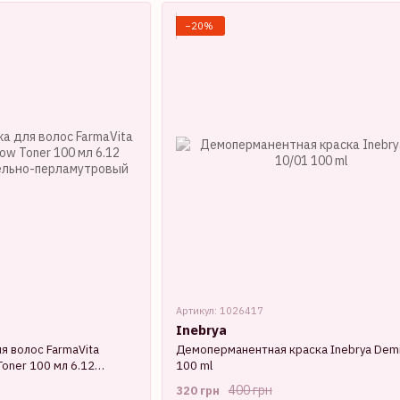
−20%
Артикул: 1026417
Inebrya
я волос FarmaVita
Демоперманентная краска Inebrya Demi
Toner 100 мл 6.12
100 ml
но-перламутровый
400 грн
320 грн