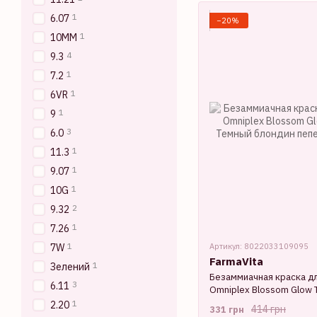
1
6.07
−20%
1
10MM
4
9.3
1
7.2
1
6VR
1
9
3
6.0
1
11.3
1
9.07
1
10G
2
9.32
1
7.26
1
Артикул: 8022033109095
7W
FarmaVita
1
Зелений
Безаммиачная краска дл
3
6.11
Omniplex Blossom Glow 
Темный блондин пепель
1
2.20
414 грн
331 грн