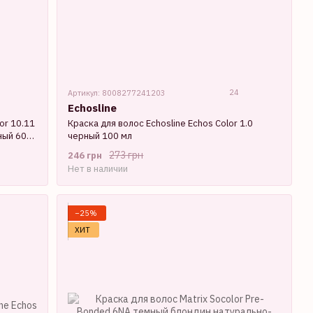
24
Артикул: 8008277241203
Echosline
or 10.11
Краска для волос Echosline Echos Color 1.0
ный 60
черный 100 мл
273 грн
246 грн
Нет в наличии
−25%
ХИТ