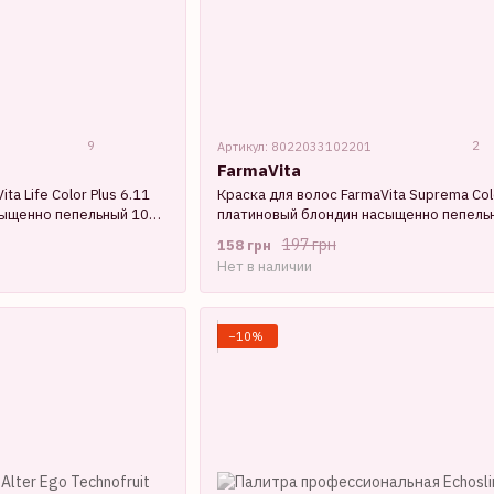
9
2
Артикул: 8022033102201
FarmaVita
ta Life Color Plus 6.11
Краска для волос FarmaVita Suprema Col
ыщенно пепельный 100
платиновый блондин насыщенно пепель
мл
197 грн
158 грн
Нет в наличии
−10%