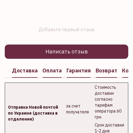
Добавьте первый отзыв
Написать отзыв
Доставка
Оплата
Гарантия
Возврат
Кон
Стоимость
доставки
согласно
тарифам
за счет
Отправка Новой почтой
оператора 60
получателя
по Украине (доставка в
грн.
отделение)
Срок доставки
1-2 дня