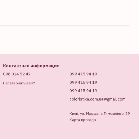
Контактная информация
098 024 52 47
099 415 94 19
099 415 94 19
Перезвонить вам?
099 415 94 19
coloristika.com.ua@gmail.com
Киев, ул. Маршала Тимошенко, 29
Карта проезда