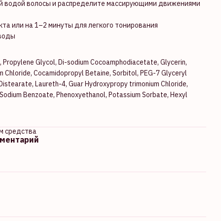
ой водой волосы и распределите массирующими движениями
кта или на 1–2 минуты для легкого тонирования
 воды
, Propylene Glycol, Di-sodium Cocoamphodiacetate, Glycerin,
um Chloride, Cocamidopropyl Betaine, Sorbitol, PEG-7 Glyceryl
Distearate, Laureth-4, Guar Hydroxypropy trimonium Chloride,
, Sodium Benzoate, Phenoxyethanol, Potassium Sorbate, Hexyl
м средства
мментарий