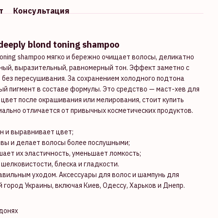
т
Консультация
eeply blond toning shampoo
toning shampoo мягко и бережно очищает волосы, деликатно
ый, выразительный, равномерный тон. Эффект заметно с
 без пересушивания. За сохранением холодного подтона
й пигмент в составе формулы. Это средство — маст-хев для
 цвет после окрашивания или мелирования, стоит купить
иально отличается от привычных косметических продуктов.
н и выравнивает цвет;
овы и делает волосы более послушными;
шает их эластичность, уменьшает ломкость;
шелковистости, блеска и гладкости.
вильным уходом. Аксессуары для волос и шампунь для
й город Украины, включая Киев, Одессу, Харьков и Днепр.
донях