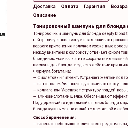
Доставка
Оплата
Гарантия
Возвра
Описание
Тонировочный шампунь для блонда d
Тонировочный шампунь для блонда deeply blond 
нейтрализует желтизну и поддерживает роскошн
первого применения: получаем ухоженные волосы
между визитами к колористу отвечает фиолетовы
блондинок. Если вы хотите сохранить идеальный
шампунь для блонда, ведь его действие принцип
Формула богата на:
— фиолетовый пигмент. Устраняет желтый подто
— пантенолом. Увлажняет, успокаивает кожу гол
— коллагеном. Укрепляет структуру прядей, повы
— аминокислотами шелка. Обеспечивают эффект 
Поддерживайте идеальный оттенок блонда с пра
блонда купить можно онлайн с доставкой в ​​любо
Способ применения:
— вспеньте небольшое количество средства в ла