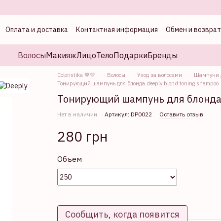
Оплата и доставка
Контактная информация
Обмен и возврат
а
Волосы
Макияж
Лицо
Тело
Подарки
Бренды
Coloristika 💙💛
Волосы
Уход за волосами
Шампуни д
Тонирующий шампунь для блонда deeply blond toning shampoo
Тонирующий шампунь для блонда 
Нет в наличии
Артикул: DP0022
Оставить отзыв
280 грн
Объем
Сообщить, когда появится