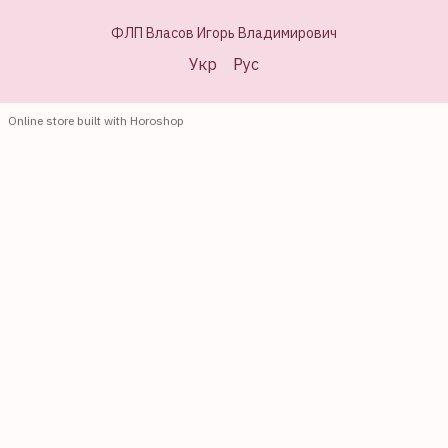
ФЛП Власов Игорь Владимирович
Укр
Рус
Online store built with Horoshop