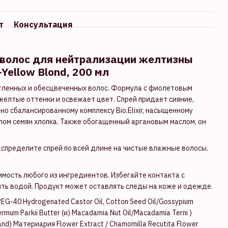
т
Консультация
 волос для нейтрализации желтизны
-Yellow Blond, 200 мл
етленных и обесцвеченных волос. Формула с фиолетовым
елтые оттенки и освежает цвет. Спрей придает сияние,
о сбалансированному комплексу Bio.Elixir, насыщенному
слом семян хлопка. Также обогащенный аргановым маслом, он
спределите спрей по всей длине на чистые влажные волосы.
мость любого из ингредиентов. Избегайте контакта с
ыть водой. Продукт может оставлять следы на коже и одежде.
 PEG-40 Hydrogenated Castor Oil, Cotton Seed Oil/Gossypium
mum Parkii Butter (и) Macadamia Nut Oil/Macadamia Terni )
 (and) Материария Flower Extract / Chamomilla Recutita Flower