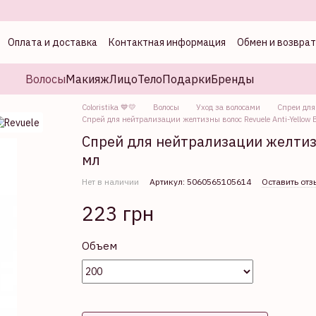
Оплата и доставка
Контактная информация
Обмен и возврат
а
Волосы
Макияж
Лицо
Тело
Подарки
Бренды
Coloristika 💙💛
Волосы
Уход за волосами
Спреи для
Спрей для нейтрализации желтизны волос Revuele Anti-Yellow 
Спрей для нейтрализации желтизны
мл
Нет в наличии
Артикул: 5060565105614
Оставить отз
223 грн
Объем