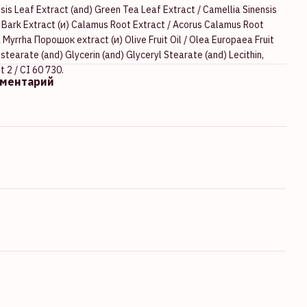
sis Leaf Extract (and) Green Tea Leaf Extract / Camellia Sinensis
Bark Extract (и) Calamus Root Extract / Acorus Calamus Root
yrrha Порошок extract (и) Olive Fruit Oil / Olea Europaea Fruit
ostearate (and) Glycerin (and) Glyceryl Stearatе (and) Lecithin,
t 2 / CI 60 730.
мментарий