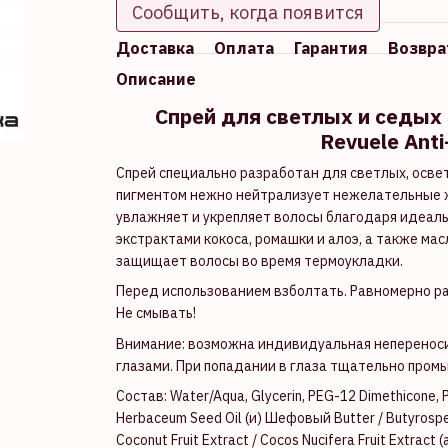
Сообщить, когда появится
Доставка
Оплата
Гарантия
Возвра
Описание
Спрей для светлых и седых
Revuele Anti
Спрей специально разработан для светлых, осв
пигментом нежно нейтрализует нежелательные ж
увлажняет и укрепляет волосы благодаря идеальн
экстрактами кокоса, ромашки и алоэ, а также ма
защищает волосы во время термоукладки.
Перед использованием взболтать. Равномерно ра
Не смывать!
Внимание: возможна индивидуальная непереноси
глазами. При попадании в глаза тщательно пром
Состав: Water/Aqua, Glycerin, PEG-12 Dimethicone,
Herbaceum Seed Oil (и) Шефовый Butter / Butyrosper
Coconut Fruit Extract / Cocos Nucifera Fruit Extract