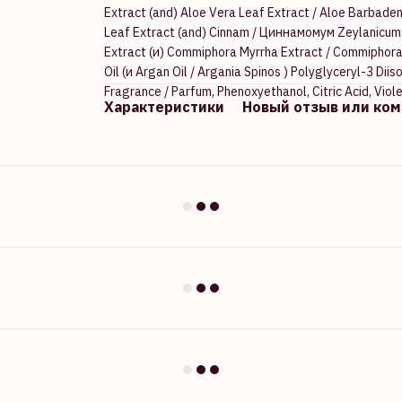
Extract (and) Aloe Vera Leaf Extract / Aloe Barbaden
Leaf Extract (and) Cinnam / Циннамомум Zeylanicum 
Extract (и) Commiphora Myrrha Extract / Commiphora M
Oil (и Argan Oil / Argania Spinos ) Polyglyceryl-3 Diis
Fragrance / Parfum, Phenoxyethanol, Citric Acid, Viole
Характеристики
Новый отзыв или ко