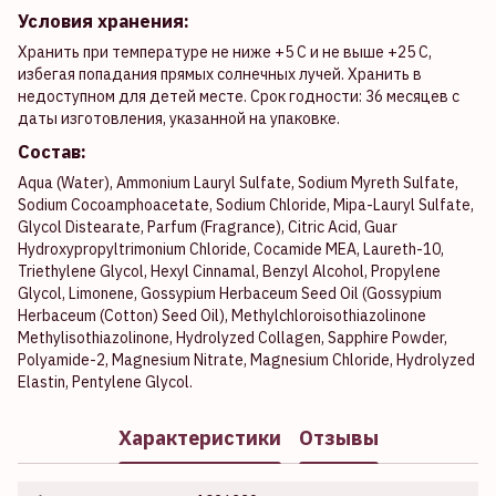
Условия хранения:
Хранить при температуре не ниже +5 С и не выше +25 С,
избегая попадания прямых солнечных лучей. Хранить в
недоступном для детей месте. Срок годности: 36 месяцев с
даты изготовления, указанной на упаковке.
Состав:
Aqua (Water), Ammonium Lauryl Sulfate, Sodium Myreth Sulfate,
Sodium Cocoamphoacetate, Sodium Chloride, Mipa-Lauryl Sulfate,
Glycol Distearate, Parfum (Fragrance), Citric Acid, Guar
Hydroxypropyltrimonium Chloride, Cocamide MEA, Laureth-10,
Triethylene Glycol, Hexyl Cinnamal, Benzyl Alcohol, Propylene
Glycol, Limonene, Gossypium Herbaceum Seed Oil (Gossypium
Herbaceum (Cotton) Seed Oil), Methylchloroisothiazolinone
Methylisothiazolinone, Hydrolyzed Collagen, Sapphire Powder,
Polyamide-2, Magnesium Nitrate, Magnesium Chloride, Hydrolyzed
Elastin, Pentylene Glycol.
Характеристики
Отзывы