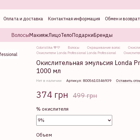
Оплата и доставка
Контактная информация
Обмен и возврат
а
Волосы
Макияж
Лицо
Тело
Подарки
Бренды
Coloristika 💙💛
Волосы
Окрашивание волос
Окисли
Окислители Londa Professional Londa Professional
Окислител
Окислительная эмульсия Londa Pro
1000 мл
Нет в наличии
Артикул: 8005610346939
Оставить отз
374 грн
499 грн
% окислителя
Объем