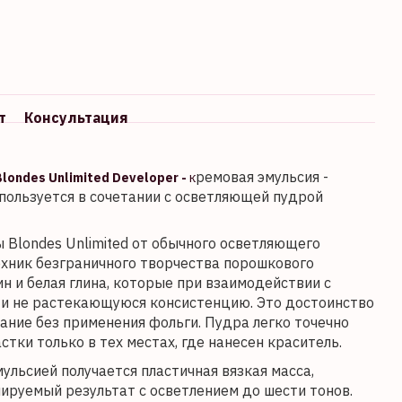
т
Консультация
ремовая эмульсия -
londes Unlimited Developer -
к
используется в сочетании с осветляющей пудрой
Blondes Unlimited от обычного осветляющего
ехник безграничного творчества порошкового
н и белая глина, которые при взаимодействии с
и не растекающуюся консистенцию. Это достоинство
ание без применения фольги. Пудра легко точечно
стки только в тех местах, где нанесен краситель.
ульсией получается пластичная вязкая масса,
ируемый результат с осветлением до шести тонов.