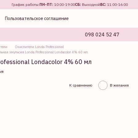
График работы:
ПН-ПТ:
10:00-19:00
СБ:
Выходной
ВС:
11:00-16:00
Пользовательское соглашение
098 024 52 47
тели
Окислители Londa Professional
ьная эмульсия Londa Professional Londacolor 4% 60 мл
fessional Londacolor 4% 60 мл
ыв
К сравнению
В желания