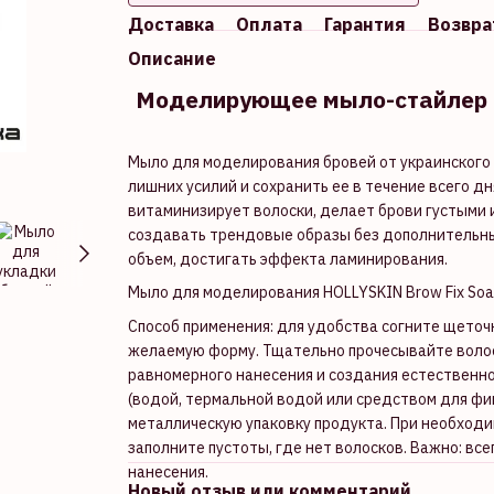
Доставка
Оплата
Гарантия
Возвра
Описание
Моделирующее мыло-стайлер дл
Мыло для моделирования бровей от украинского 
лишних усилий и сохранить ее в течение всего д
витаминизирует волоски, делает брови густыми 
создавать трендовые образы без дополнительны
объем, достигать эффекта ламинирования.
Мыло для моделирования HOLLYSKIN Brow Fix Soa
Способ применения: для удобства согните щеточк
желаемую форму. Тщательно прочесывайте волос
равномерного нанесения и создания естественно
(водой, термальной водой или средством для фи
металлическую упаковку продукта. При необходи
заполните пустоты, где нет волосков. Важно: вс
нанесения.
Новый отзыв или комментарий