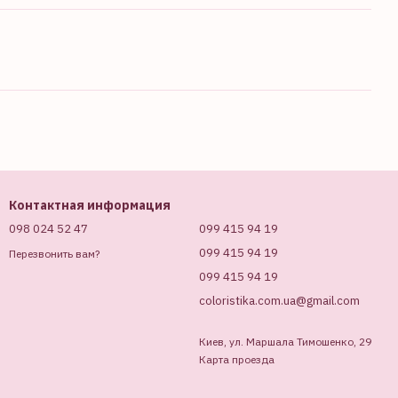
Контактная информация
098 024 52 47
099 415 94 19
099 415 94 19
Перезвонить вам?
099 415 94 19
coloristika.com.ua@gmail.com
Киев, ул. Маршала Тимошенко, 29
Карта проезда