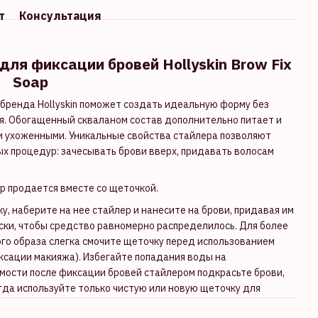
т
Консультация
я фиксации бровей Hollyskin Brow Fix
Soap
бренда Hollyskin поможет создать идеальную форму без
ня. Обогащенный скваланом состав дополнительно питает и
и ухоженными. Уникальные свойства стайлера позволяют
х процедур: зачесывать брови вверх, придавать волосам
p продается вместе со щеточкой.
у, наберите на нее стайлер и нанесите на брови, придавая им
ки, чтобы средство равномерно распределилось. Для более
го образа слегка смочите щеточку перед использованием
ксации макияжа). Избегайте попадания воды на
мости после фиксации бровей стайлером подкрасьте брови,
егда используйте только чистую или новую щеточку для