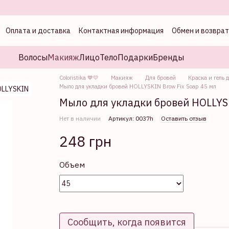
Оплата и доставка
Контактная информация
Обмен и возврат
а
Волосы
Макияж
Лицо
Тело
Подарки
Бренды
Coloristika 💙💛
Макияж
Для бровей
Краска и гель 
Мыло для укладки бровей HOLLYSKIN Brow Fix Soap 45 мл
Мыло для укладки бровей HOLLYSK
Нет в наличии
Артикул: 0037h
Оставить отзыв
248 грн
Объем
Сообщить, когда появится