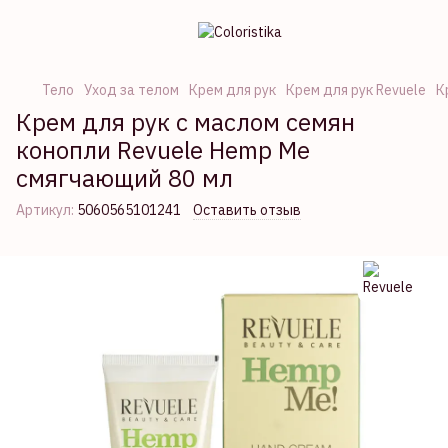
Тело
Уход за телом
Крем для рук
Крем для рук Revuele
К
Крем для рук с маслом семян
конопли Revuele Hemp Me
смягчающий 80 мл
Артикул:
5060565101241
Оставить отзыв