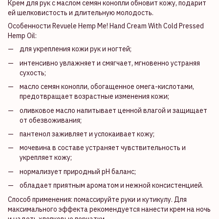
Крем для рук с маслом семян конопли обновит кожу, подарит
ей шелковистость и длительную молодость.
Особенности Revuele Hemp Me! Hand Cream With Cold Pressed
Hemp Oil:
для укрепления кожи рук и ногтей;
интенсивно увлажняет и смягчает, мгновенно устраняя
сухость;
масло семян конопли, обогащенное омега-кислотами,
предотвращает возрастные изменения кожи;
оливковое масло напитывает ценной влагой и защищает
от обезвоживания;
пантенол заживляет и успокаивает кожу;
мочевина в составе устраняет чувствительность и
укрепляет кожу;
нормализует природный pH баланс;
обладает приятным ароматом и нежной консистенцией.
Способ применения: помассируйте руки и кутикулу. Для
максимального эффекта рекомендуется нанести крем на ночь
и надеть хлопковые перчатки.