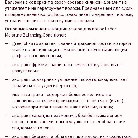
Бальзам не содержит в своём составе силикон, а значит не
утяжеляет и не перегружает волосы. Предназначен для сухих
и поврежденных волос. Восстанавливает и укрепляет волосы,
устраняет пористость и секущиеся кончики.
Основные компоненты
кондиционера для волос Lador
Moisture Balancing Conditioner:
greenol - это запатентованный травяной состав, который
является антиоксидантом и оказывает успокаивающий
эффект на кожу головы;
экстракт фрезии - защищает, смягчает и успокаивает
кожу головы;
экстракт розмарина - увлажняет кожу головы, помогает
справиться с зудом и перхотью;
мыльная трава - содержит большое количество
сапонинов, название происходит от слова sapo(мыло),
которые при взбалтывании дают обильную пену;
экстракт лаванды незаменим в борьбе с выпадением
волос, так как значительно улучшает кровообращение
эпидермиса головы;
экстракт бергамота обладает противозудным свойством,