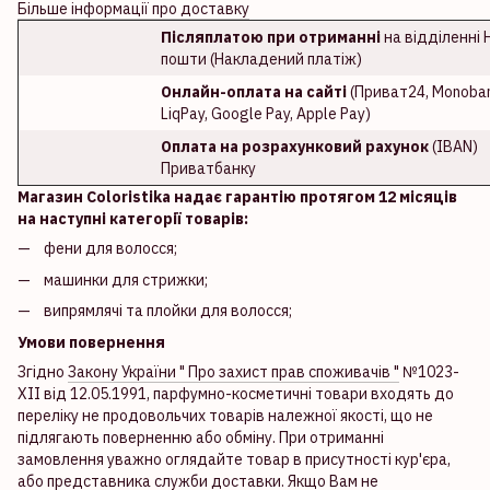
Більше інформації про доставку
Післяплатою при отриманні
на відділенні 
пошти (Накладений платіж)
Онлайн-оплата на сайті
(Приват24, Monoban
LiqPay, Google Pay, Apple Pay)
Оплата на розрахунковий рахунок
(IBAN)
Приватбанку
Магазин Coloristika надає гарантію протягом 12 місяців
на наступні категорії товарів:
фени для волосся;
машинки для стрижки;
випрямлячі та плойки для волосся;
Умови повернення
Згідно
Закону України " Про захист прав споживачів "
№1023-
XII від 12.05.1991, парфумно-косметичні товари входять до
переліку не продовольчих товарів належної якості, що не
підлягають поверненню або обміну. При отриманні
замовлення уважно оглядайте товар в присутності кур'єра,
або представника служби доставки. Якщо Вам не