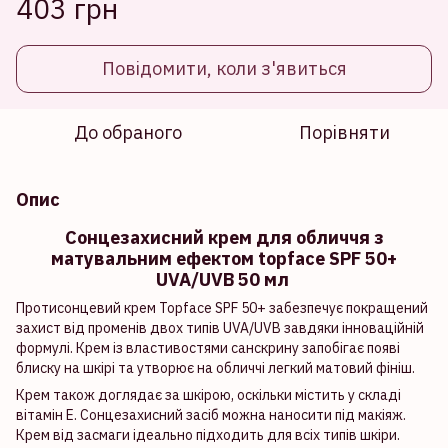
403 грн
Повідомити, коли з'явиться
До обраного
Порівняти
Опис
Сонцезахисний крем для обличчя з
матувальним ефектом topface SPF 50+
UVA/UVB 50 мл
Протисонцевий крем Topface SPF 50+ забезпечує покращений
захист від променів двох типів UVA/UVB завдяки інноваційній
формулі. Крем із властивостями санскрину запобігає появі
блиску на шкірі та утворює на обличчі легкий матовий фініш.
Крем також доглядає за шкірою, оскільки містить у складі
вітамін Е. Сонцезахисний засіб можна наносити під макіяж.
Крем від засмаги ідеально підходить для всіх типів шкіри.