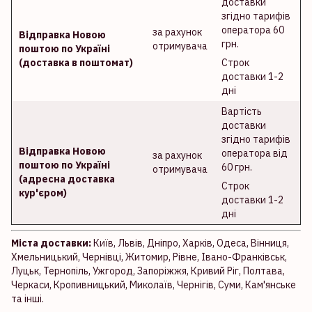
доставки
згідно тарифів
оператора 60
за рахунок
Відправка Новою
грн.
отримувача
поштою по Україні
(доставка в поштомат)
Строк
доставки 1-2
дні
Вартість
доставки
згідно тарифів
Відправка Новою
оператора від
за рахунок
поштою по Україні
60 грн.
отримувача
(адресна доставка
Строк
кур'єром)
доставки 1-2
дні
Міста доставки:
Київ, Львів, Дніпро, Харків, Одеса, Вінниця,
Хмельницький, Чернівці, Житомир, Рівне, Івано-Франківськ,
Луцьк, Тернопіль, Ужгород, Запоріжжя, Кривий Ріг, Полтава,
Черкаси, Кропивницький, Миколаїв, Чернігів, Суми, Кам'янське
та інші.