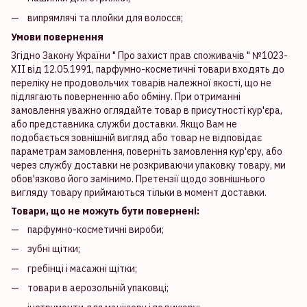
випрямлячі та плойки для волосся;
Умови повернення
Згідно
Закону України " Про захист прав споживачів "
№1023-
XII від 12.05.1991, парфумно-косметичні товари входять до
переліку не продовольчих товарів належної якості, що не
підлягають поверненню або обміну. При отриманні
замовлення уважно оглядайте товар в присутності кур'єра,
або представника служби доставки. Якщо Вам не
подобається зовнішній вигляд або товар не відповідає
параметрам замовлення, поверніть замовлення кур'єру, або
через службу доставки не розкриваючи упаковку товару, ми
обов'язково його замінимо. Претензії щодо зовнішнього
вигляду товару приймаються тільки в момент доставки.
Товари, що не можуть бути повернені:
парфумно-косметичні вироби;
зубні щітки;
гребінці і масажні щітки;
товари в аерозольній упаковці;