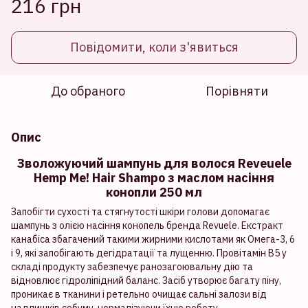
216 грн
Повідомити, коли з'явиться
До обраного
Порівняти
Опис
Зволожуючий шампунь для волося Reveuele
Hemp Me! Hair Shampo з маслом насіння
конопли 250 мл
Запобігти сухості та стягнутості шкіри голови допомагає
шампунь з олією насіння конопель бренда Revuele. Екстракт
канабіса збагачений такими жирними кислотами як Омега-3, 6
і 9, які запобігають дегідратації та лущенню. Провітамін В5 у
складі продукту забезпечує ранозагоювальну дію та
відновлює гідроліпідний баланс. Засіб утворює багату піну,
проникає в тканини і ретельно очищає сальні залози від