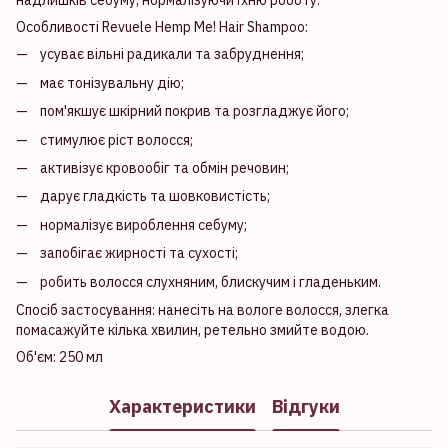
надлишків себуму, нормалізуючи їхню роботу.
Особливості Revuele Hemp Me! Hair Shampoo:
усуває вільні радикали та забруднення;
має тонізувальну дію;
пом'якшує шкірний покрив та розгладжує його;
стимулює ріст волосся;
активізує кровообіг та обмін речовин;
дарує гладкість та шовковистість;
нормалізує вироблення себуму;
запобігає жирності та сухості;
робить волосся слухняним, блискучим і гладеньким.
Спосіб застосування: нанесіть на вологе волосся, злегка
помасажуйте кілька хвилин, ретельно змийте водою.
Об'єм: 250 мл
Характеристики
Відгуки