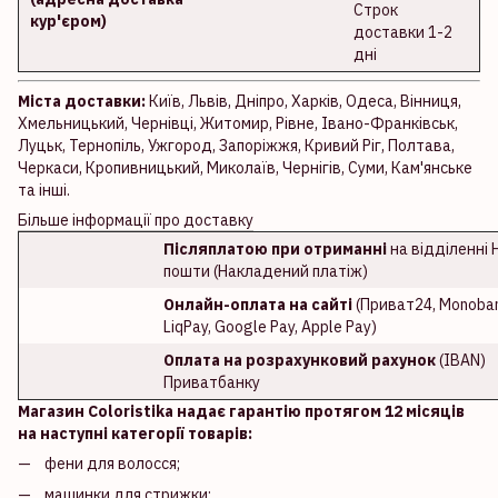
Строк
кур'єром)
доставки 1-2
дні
Міста доставки:
Київ, Львів, Дніпро, Харків, Одеса, Вінниця,
Хмельницький, Чернівці, Житомир, Рівне, Івано-Франківськ,
Луцьк, Тернопіль, Ужгород, Запоріжжя, Кривий Ріг, Полтава,
Черкаси, Кропивницький, Миколаїв, Чернігів, Суми, Кам'янське
та інші.
Більше інформації про доставку
Післяплатою при отриманні
на відділенні 
пошти (Накладений платіж)
Онлайн-оплата на сайті
(Приват24, Monoban
LiqPay, Google Pay, Apple Pay)
Оплата на розрахунковий рахунок
(IBAN)
Приватбанку
Магазин Coloristika надає гарантію протягом 12 місяців
на наступні категорії товарів:
фени для волосся;
машинки для стрижки;